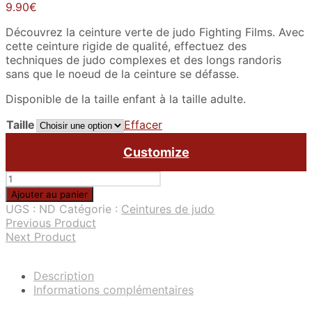
9.90
€
Découvrez la ceinture verte de judo Fighting Films. Avec
cette ceinture rigide de qualité, effectuez des
techniques de judo complexes et des longs randoris
sans que le noeud de la ceinture se défasse.
Disponible de la taille enfant à la taille adulte.
Taille
Effacer
Customize
quantité
de
Ajouter au panier
Ceinture
UGS :
ND
Catégorie :
Ceintures de judo
verte
Previous Product
de
Next Product
judo
Description
Informations complémentaires