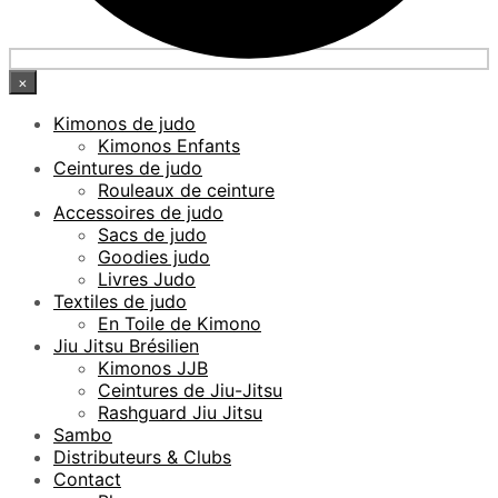
×
Kimonos de judo
Kimonos Enfants
Ceintures de judo
Rouleaux de ceinture
Accessoires de judo
Sacs de judo
Goodies judo
Livres Judo
Textiles de judo
En Toile de Kimono
Jiu Jitsu Brésilien
Kimonos JJB
Ceintures de Jiu-Jitsu
Rashguard Jiu Jitsu
Sambo
Distributeurs & Clubs
Contact