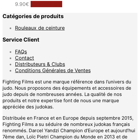
Ce
9.90
€
Personnaliser
produit
Catégories de produits
a
plusieurs
Rouleaux de ceinture
variations.
Les
Service Client
options
peuvent
FAQs
être
Contact
choisies
Distributeurs & Clubs
sur
Conditions Générales de Ventes
la
page
Fighting Films est une marque référence dans l’univers du
du
judo. Nous proposons des équipements et accessoires de
produit
judo depuis de nombreuses années. La qualité de nos
produits et notre expertise font de nous une marque
appréciée des judokas.
Distribuée en France et en Europe depuis septembre 2015,
Fighting Films a su séduire de nombreux judokas français
renommés. Darcel Yandzi Champion d’Europe et aujourd’hui
7ème dan, Loïc Pietri Champion du Monde en 2013 et de