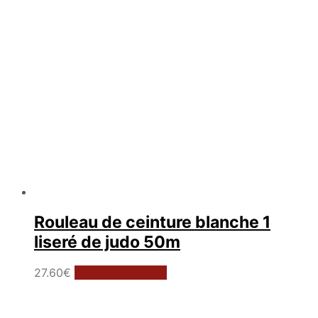
choisies
sur
la
page
du
produit
Rouleau de ceinture blanche 1
liseré de judo 50m
27.60
€
Ajouter au panier