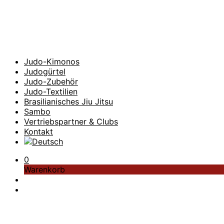
Judo-Kimonos
Judogürtel
Judo-Zubehör
Judo-Textilien
Brasilianisches Jiu Jitsu
Sambo
Vertriebspartner & Clubs
Kontakt
0
Warenkorb