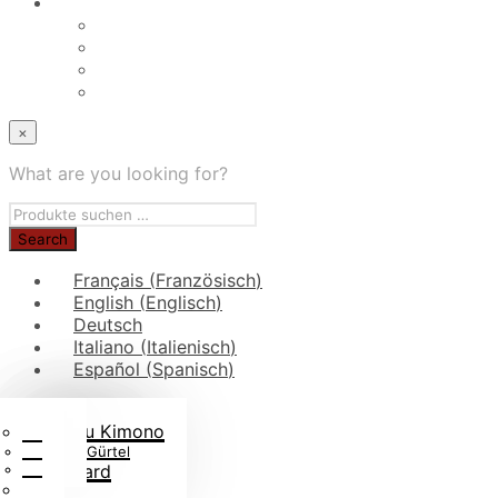
×
What are you looking for?
Français
(
Französisch
)
English
(
Englisch
)
Deutsch
Italiano
(
Italienisch
)
Español
(
Spanisch
)
Kinder-Judogis
Gürtelrollen
Judo-Taschen
Aus Judo-Stoff
Jiu-Jitsu Kimono
Blog
Judo Fanartikel
Jiu-Jitsu Gürtel
FAQs
Judo-Bücher
Rashguard