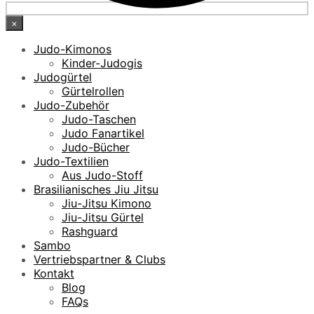
×
Judo-Kimonos
Kinder-Judogis
Judogürtel
Gürtelrollen
Judo-Zubehör
Judo-Taschen
Judo Fanartikel
Judo-Bücher
Judo-Textilien
Aus Judo-Stoff
Brasilianisches Jiu Jitsu
Jiu-Jitsu Kimono
Jiu-Jitsu Gürtel
Rashguard
Sambo
Vertriebspartner & Clubs
Kontakt
Blog
FAQs