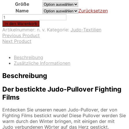
Größe
Name
Zurücksetzen
bestickter
Judo-
In den Warenkorb
Pullover
Artikelnummer:
n. v.
Kategorie:
Judo-Textilien
Menge
Previous Product
Next Product
Beschreibung
Zusätzliche Informationen
Beschreibung
Der bestickte Judo-Pullover Fighting
Films
Entdecken Sie unseren neuen Judo-Pullover, der von
Fighting Films bestickt wurde! Diese Pullover werden Sie
warm durch den Winter bringen, mit einigen der mit
Judo verbundenen Wörter auf das Herz gestickt.