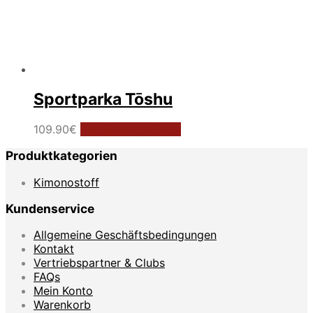
Sportparka Tōshu
Dieses
109.90
€
Ausführung wählen
Produkt
Produktkategorien
weist
mehrere
Kimonostoff
Varianten
auf.
Kundenservice
Die
Optionen
Allgemeine Geschäftsbedingungen
können
Kontakt
auf
Vertriebspartner & Clubs
der
FAQs
Produktseite
Mein Konto
gewählt
Warenkorb
werden