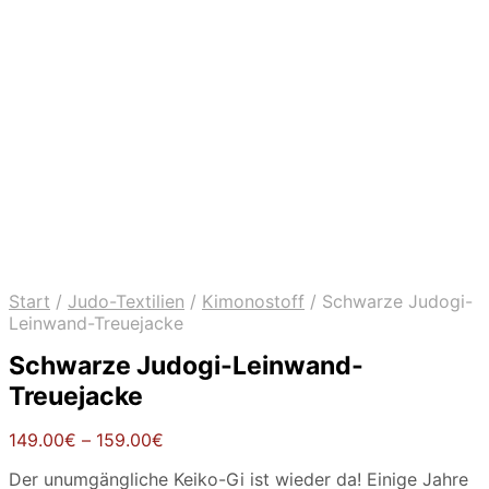
Start
/
Judo-Textilien
/
Kimonostoff
/
Schwarze Judogi-
Leinwand-Treuejacke
Schwarze Judogi-Leinwand-
Treuejacke
Preisspanne:
149.00
€
–
159.00
€
149.00€
Der unumgängliche Keiko-Gi ist wieder da! Einige Jahre
bis