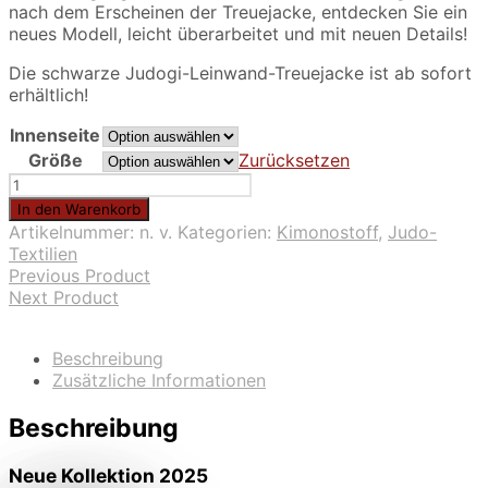
nach dem Erscheinen der Treuejacke, entdecken Sie ein
159.00€
neues Modell, leicht überarbeitet und mit neuen Details!
Die schwarze Judogi-Leinwand-Treuejacke ist ab sofort
erhältlich!
Innenseite
Größe
Zurücksetzen
Schwarze
Judogi-
In den Warenkorb
Leinwand-
Artikelnummer:
n. v.
Kategorien:
Kimonostoff
,
Judo-
Treuejacke
Textilien
Menge
Previous Product
Next Product
Beschreibung
Zusätzliche Informationen
Beschreibung
Neue Kollektion 2025