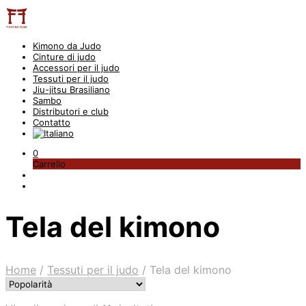
Kimono da Judo
Cinture di judo
Accessori per il judo
Tessuti per il judo
Jiu-jitsu Brasiliano
Sambo
Distributori e club
Contatto
0
Carrello
Tela del kimono
Home
/
Tessuti per il judo
/
Tela del kimono