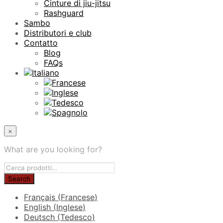
Cinture di jiu-jitsu
Rashguard
Sambo
Distributori e club
Contatto
Blog
FAQs
×
What are you looking for?
Français
(
Francese
)
English
(
Inglese
)
Deutsch
(
Tedesco
)