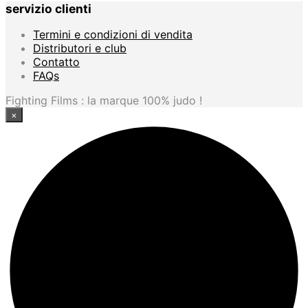
servizio clienti
ha
più
Termini e condizioni di vendita
varianti.
Distributori e club
Le
Contatto
opzioni
FAQs
possono
essere
Fighting Films : la marque 100% judo !
scelte
×
nella
pagina
del
prodotto