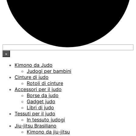
×
Kimono da Judo
Judogi per bambini
Cinture di judo
Rotoli di cinture
Accessori per il judo
Borse da judo
Gadget judo
Libri di judo
Tessuti per il judo
In tessuto judogi
Jiu-jitsu Brasiliano
Kimono da jiu-jitsu