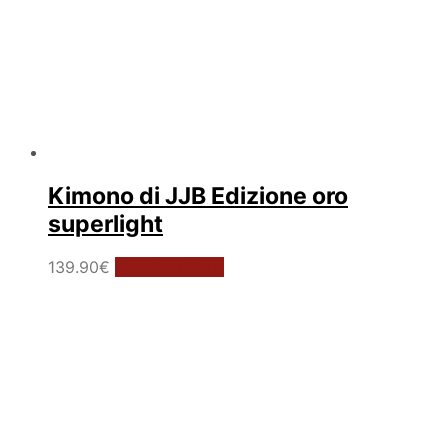
Kimono di JJB Edizione oro
superlight
Questo
139.90
€
Select options
prodotto
ha
più
varianti.
Le
opzioni
possono
essere
scelte