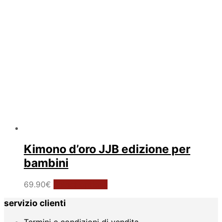
nella
pagina
del
prodotto
Kimono d’oro JJB edizione per
bambini
Questo
69.90
€
Select options
prodotto
servizio clienti
ha
più
Termini e condizioni di vendita