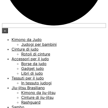
×
Kimono da Judo
Judogi per bambini
Cinture di judo
Rotoli di cinture
Accessori per il judo
Borse da judo
Gadget judo
Libri di judo
Tessuti per il judo
In tessuto judogi
Jiu-jitsu Brasiliano
Kimono da jiu-jitsu
Cinture di jiu-jitsu
Rashguard
Sambo