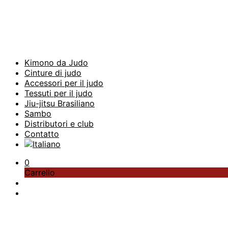
Kimono da Judo
Cinture di judo
Accessori per il judo
Tessuti per il judo
Jiu-jitsu Brasiliano
Sambo
Distributori e club
Contatto
0
Carrello