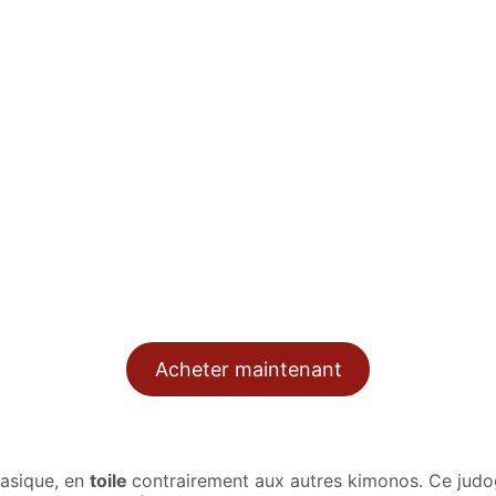
e judo
ommencer l’apprentissage du judo
avec les meilleurs atou
vrez notre guide des tailles en description.
Acheter maintenant
basique, en
toile
contrairement aux autres kimonos. Ce judog