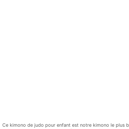
Mon premier kimono d
Mon premier kimono de judo pour enfant est idéal pour
c
léger, permettant de découvrir le judo en plein confort.
Un doute sur le choix de la taille de judogi ? Décou
Plage
21.90
€
–
23.90
€
de
prix :
21.90€
à
23.90€
Ce kimono de judo pour enfant est notre kimono le plus 