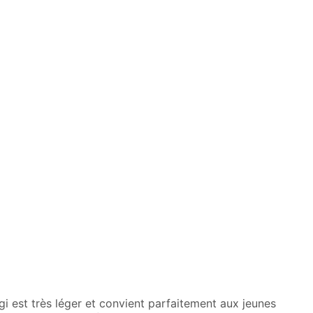
ts. Ce kimono de judo pour enfant est en toile et très
i est très léger et convient parfaitement aux jeunes