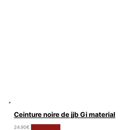
Ceinture noire de jjb Gi material
Ce
24.90
€
Personnaliser