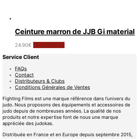
Ceinture marron de JJB Gi material
Ce
24.90
€
Personnaliser
produit
Service Client
a
plusieurs
FAQs
variations.
Contact
Les
Distributeurs & Clubs
options
Conditions Générales de Ventes
peuvent
être
Fighting Films est une marque référence dans l’univers du
choisies
judo. Nous proposons des équipements et accessoires de
sur
judo depuis de nombreuses années. La qualité de nos
la
produits et notre expertise font de nous une marque
page
appréciée des judokas.
du
produit
Distribuée en France et en Europe depuis septembre 2015,