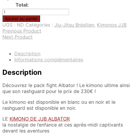
Total:
quantité
de
Ajouter au panier
Pack
UGS :
ND
Catégories :
Jiu-Jitsu Brésilien
,
Kimonos JJB
fight
Previous Product
Albator
Next Product
Description
Informations complémentaires
Description
Découvrez le pack fight Albator ! Le kimono ultime ainsi
que son rashguard pour le prix de 230€ !
Le kimono est disponible en blanc ou en noir et le
rashguard est disponible en noir.
LE
KIMONO DE JJB ALBATOR
la nostalgie de l’enfance et ces après-midi captivants
devant les aventures