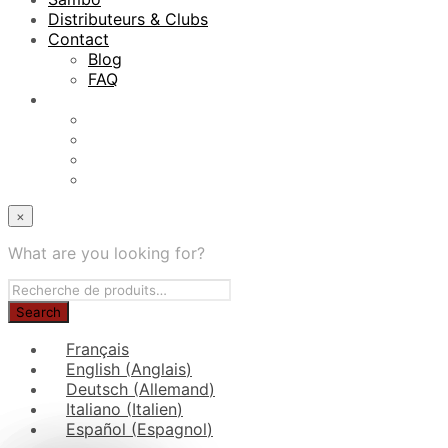
Distributeurs & Clubs
Contact
Blog
FAQ
×
What are you looking for?
Français
English
(
Anglais
)
Deutsch
(
Allemand
)
Italiano
(
Italien
)
Español
(
Espagnol
)