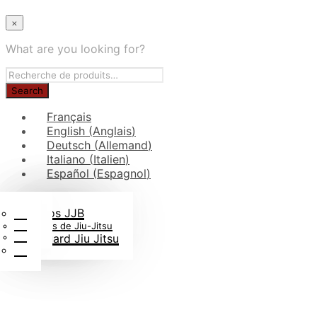
×
What are you looking for?
Français
English
(
Anglais
)
Deutsch
(
Allemand
)
Italiano
(
Italien
)
Español
(
Espagnol
)
Kimonos Enfants
Rouleaux de ceinture
Sacs de judo
En Toile de Kimono
Kimonos JJB
Blog
Goodies judo
Ceintures de Jiu-Jitsu
FAQ
Livres Judo
Rashguard Jiu Jitsu