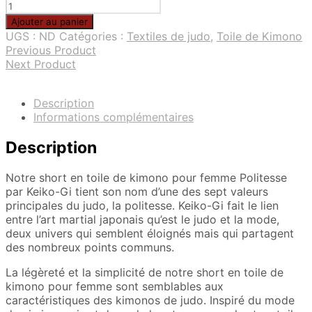
quantité
de
Ajouter au panier
Short
UGS :
ND
Catégories :
Textiles de judo
,
Toile de Kimono
en
Previous Product
toile
Next Product
de
kimono
pour
Description
femme
Informations complémentaires
Description
Notre short en toile de kimono pour femme Politesse
par Keiko-Gi tient son nom d’une des sept valeurs
principales du judo, la politesse. Keiko-Gi fait le lien
entre l’art martial japonais qu’est le judo et la mode,
deux univers qui semblent éloignés mais qui partagent
des nombreux points communs.
La légèreté et la simplicité de notre short en toile de
kimono pour femme sont semblables aux
caractéristiques des kimonos de judo. Inspiré du mode