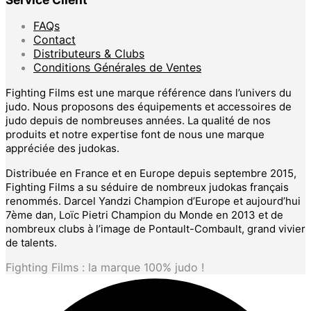
a
plusieurs
FAQs
variations.
Contact
Les
Distributeurs & Clubs
options
Conditions Générales de Ventes
peuvent
être
Fighting Films est une marque référence dans l’univers du
choisies
judo. Nous proposons des équipements et accessoires de
sur
judo depuis de nombreuses années. La qualité de nos
la
produits et notre expertise font de nous une marque
page
appréciée des judokas.
du
produit
Distribuée en France et en Europe depuis septembre 2015,
Fighting Films a su séduire de nombreux judokas français
renommés. Darcel Yandzi Champion d’Europe et aujourd’hui
7ème dan, Loïc Pietri Champion du Monde en 2013 et de
nombreux clubs à l’image de Pontault-Combault, grand vivier
de talents.
Fighting Films : la marque 100% judo !