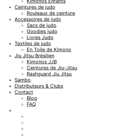
Kimonos Enfants
Ceintures de judo
Rouleaux de ceinture
Accessoires de judo
Sacs de judo
Goodies judo
Livres Judo
Textiles de judo
En Toile de Kimono
Jiu Jitsu Brésilien
Kimonos JJB
Ceintures de Jiu-Jitsu
Rashguard Jiu Jitsu
Sambo
Distributeurs & Clubs
Contact
Blog
FAQ