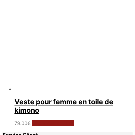
être
choisies
sur
la
page
du
produit
Veste pour femme en toile de
kimono
Ce
79.00
€
Choix des options
produit
Service Client