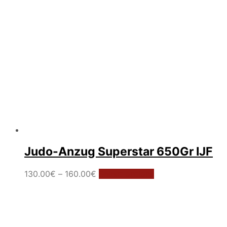
der
Produktseite
gewählt
werden
Judo-Anzug Superstar 650Gr IJF
Preisspanne:
Dieses
130.00
€
–
160.00
€
Select options
130.00€
Produkt
bis
weist
160.00€
mehrere
Varianten
auf.