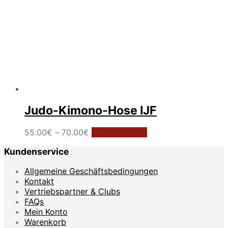
Judo-Kimono-Hose IJF
Preisspanne:
Dieses
55.00
€
–
70.00
€
Select options
55.00€
Produkt
Kundenservice
bis
weist
70.00€
mehrere
Allgemeine Geschäftsbedingungen
Varianten
Kontakt
auf.
Vertriebspartner & Clubs
Die
FAQs
Optionen
Mein Konto
können
Warenkorb
auf