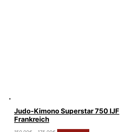
Die
Optionen
können
auf
der
Produktseite
gewählt
werden
Judo-Kimono Superstar 750 IJF
Frankreich
Preisspanne:
Dieses