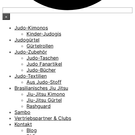
×
Judo-Kimonos
Kinder-Judogis
Judogürtel
Gürtelrollen
Judo-Zubehör
Judo-Taschen
Judo Fanartikel
Judo-Bücher
Judo-Textilien
Aus Judo-Stoff
Brasilianisches Jiu Jitsu
Jiu-Jitsu Kimono
Jiu-Jitsu Gürtel
Rashguard
Sambo
Vertriebspartner & Clubs
Kontakt
Blog