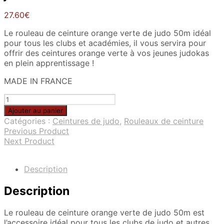
27.60
€
Le rouleau de ceinture orange verte de judo 50m idéal
pour tous les clubs et académies, il vous servira pour
offrir des ceintures orange verte à vos jeunes judokas
en plein apprentissage !
MADE IN FRANCE
quantité
de
Ajouter au panier
Rouleau
Catégories :
Ceintures de judo
,
Rouleaux de ceinture
de
Previous Product
ceinture
Next Product
orange
verte
de
Description
judo
50m
Description
Le rouleau de ceinture orange verte de judo 50m est
l’accessoire idéal pour tous les clubs de judo et autres