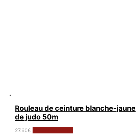
peuvent
être
choisies
sur
la
page
du
produit
Rouleau de ceinture blanche-jaune
de judo 50m
27.60
€
Ajouter au panier