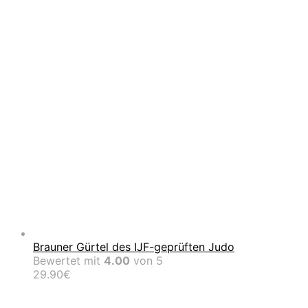
Brauner Gürtel des IJF-geprüften Judo
Bewertet mit
4.00
von 5
29.90
€