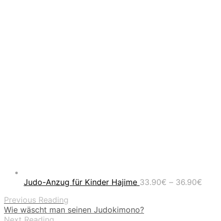
Prei
Judo-Anzug für Kinder Hajime
33.90
€
–
36.90
€
33.9
Previous Reading
bis
Wie wäscht man seinen Judokimono?
36.9
Next Reading