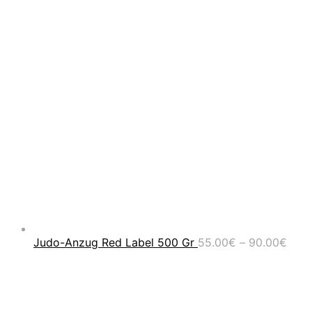
Prei
Judo-Anzug Red Label 500 Gr
55.00
€
–
90.00
€
55.0
bis
90.0