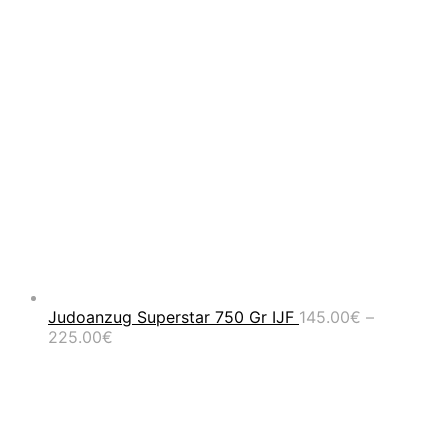
Judoanzug Superstar 750 Gr IJF
145.00
€
–
Preisspanne:
225.00
€
145.00€
bis
225.00€