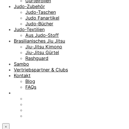
Gürtelrollen
Judo-Zubehör
Judo-Taschen
Judo Fanartikel
Judo-Bücher
Judo-Textilien
Aus Judo-Stoff
Brasilianisches Jiu Jitsu
Jiu-Jitsu Kimono
Jiu-Jitsu Gürtel
Rashguard
Sambo
Vertriebspartner & Clubs
Kontakt
Blog
FAQs
×