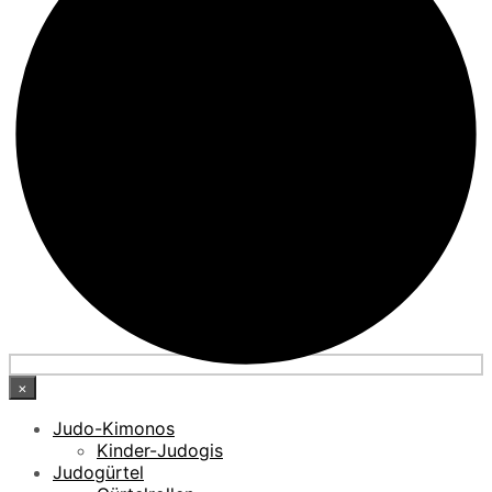
×
Judo-Kimonos
Kinder-Judogis
Judogürtel