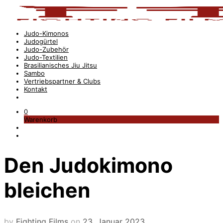
Judo-Kimonos
Judogürtel
Judo-Zubehör
Judo-Textilien
Brasilianisches Jiu Jitsu
Sambo
Vertriebspartner & Clubs
Kontakt
0
Warenkorb
Den Judokimono
bleichen
by
Fighting Films
on
23. Januar 2023