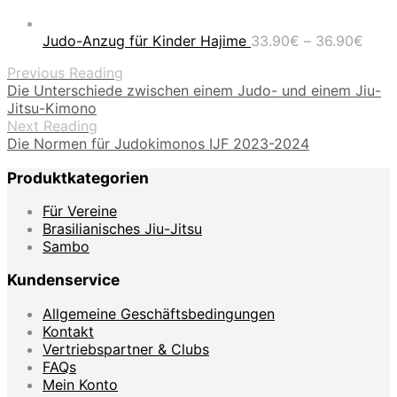
Prei
Judo-Anzug für Kinder Hajime
33.90
€
–
36.90
€
33.9
Previous Reading
bis
Die Unterschiede zwischen einem Judo- und einem Jiu-
36.9
Jitsu-Kimono
Next Reading
Die Normen für Judokimonos IJF 2023-2024
Produktkategorien
Für Vereine
Brasilianisches Jiu-Jitsu
Sambo
Kundenservice
Allgemeine Geschäftsbedingungen
Kontakt
Vertriebspartner & Clubs
FAQs
Mein Konto