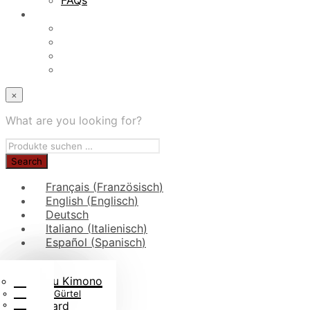
×
What are you looking for?
Français
(
Französisch
)
English
(
Englisch
)
Deutsch
Italiano
(
Italienisch
)
Español
(
Spanisch
)
Kinder-Judogis
Gürtelrollen
Judo-Taschen
Aus Judo-Stoff
Jiu-Jitsu Kimono
Blog
Judo Fanartikel
Jiu-Jitsu Gürtel
FAQs
Judo-Bücher
Rashguard