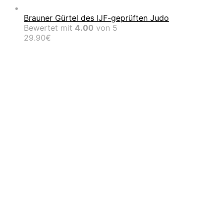
Brauner Gürtel des IJF-geprüften Judo
Bewertet mit
4.00
von 5
29.90
€