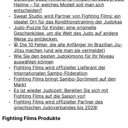
Hajime – für welches Modell soll man sich
entscheiden?
Sweat Studio wird Partner von Fighting Films: ein
idealer Ort für das Konditionstraining der Judokas
Judo-Puzzle für Kinder: eine originelle
Geschenkidee, um die Welt des Judo auf andere
Weise zu entdecken.
🥋 Die 10 Fehler, die alle Anfänger im Brazilian Jiu-
Jitsu machen (und wie man sie vermeidet)
Wie Sie den besten Judokimono für Ihr Niveau
auswählen können
Fighting Films wird offizieller Lieferant der
Internationalen Sambo-Föderation
Fighting Films bringt Sambo-Sortiment auf den
Markt
Es ist wieder Judozeit: Bereiten Sie sich mit
Fighting Films auf die Saison vor!
Fighting Films wird offizieller Partner des
griechischen Judoverbandes bis 2028!
Fighting Films Produkte