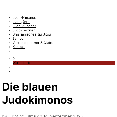
Judo-Kimonos
Judogürtel
Judo-Zubehör
Judo-Textilien
Brasilianisches Jiu Jitsu
Sambo
Vertriebspartner & Clubs
Kontakt
0
Warenkorb
Die blauen
Judokimonos
by
Fighting Films
on
14. September 2023