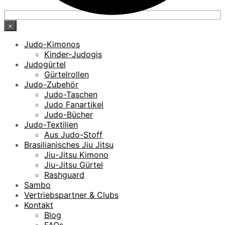
×
Judo-Kimonos
Kinder-Judogis
Judogürtel
Gürtelrollen
Judo-Zubehör
Judo-Taschen
Judo Fanartikel
Judo-Bücher
Judo-Textilien
Aus Judo-Stoff
Brasilianisches Jiu Jitsu
Jiu-Jitsu Kimono
Jiu-Jitsu Gürtel
Rashguard
Sambo
Vertriebspartner & Clubs
Kontakt
Blog
FAQs