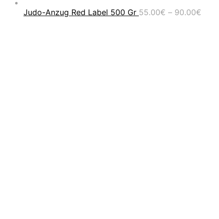
Prei
Judo-Anzug Red Label 500 Gr
55.00
€
–
90.00
€
55.0
bis
90.0