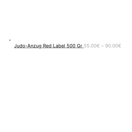
Prei
Judo-Anzug Red Label 500 Gr
55.00
€
–
90.00
€
55.0
bis
90.0