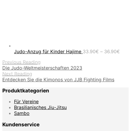
Prei
Judo-Anzug für Kinder Hajime
33.90
€
–
36.90
€
33.9
Previous Reading
bis
Die Judo-Weltmeisterschaften 2023
36.9
Next Reading
Entdecken Sie die Kimonos von JJB Fighting Films
Produktkategorien
Für Vereine
Brasilianisches Jiu-Jitsu
Sambo
Kundenservice