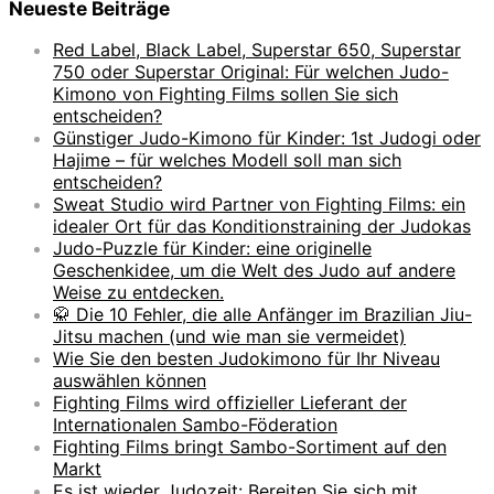
Neueste Beiträge
Red Label, Black Label, Superstar 650, Superstar
750 oder Superstar Original: Für welchen Judo-
Kimono von Fighting Films sollen Sie sich
entscheiden?
Günstiger Judo-Kimono für Kinder: 1st Judogi oder
Hajime – für welches Modell soll man sich
entscheiden?
Sweat Studio wird Partner von Fighting Films: ein
idealer Ort für das Konditionstraining der Judokas
Judo-Puzzle für Kinder: eine originelle
Geschenkidee, um die Welt des Judo auf andere
Weise zu entdecken.
🥋 Die 10 Fehler, die alle Anfänger im Brazilian Jiu-
Jitsu machen (und wie man sie vermeidet)
Wie Sie den besten Judokimono für Ihr Niveau
auswählen können
Fighting Films wird offizieller Lieferant der
Internationalen Sambo-Föderation
Fighting Films bringt Sambo-Sortiment auf den
Markt
Es ist wieder Judozeit: Bereiten Sie sich mit