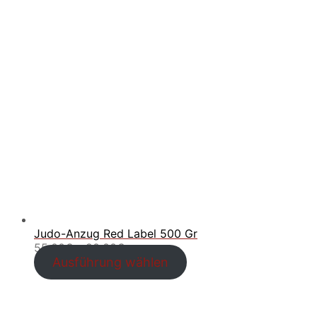
Judo-Anzug Red Label 500 Gr
Preisspanne:
55.00
€
–
90.00
€
55.00€
Ausführung wählen
bis
90.00€