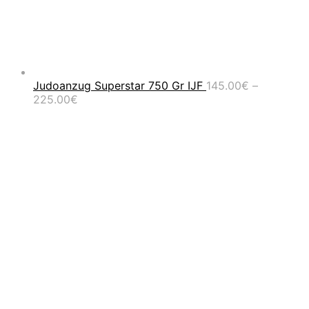
Judoanzug Superstar 750 Gr IJF
145.00
€
–
Preisspanne:
225.00
€
145.00€
bis
225.00€