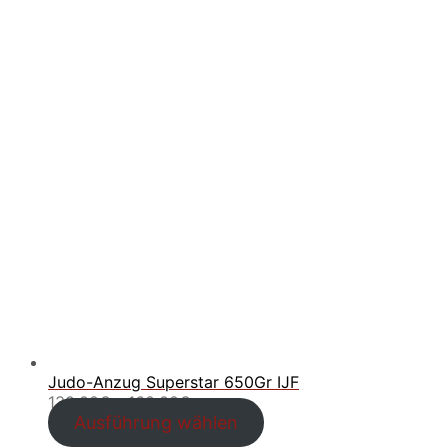
Judo-Anzug Superstar 650Gr IJF
Preisspanne:
130.00
€
–
160.00
€
130.00€
Ausführung wählen
bis