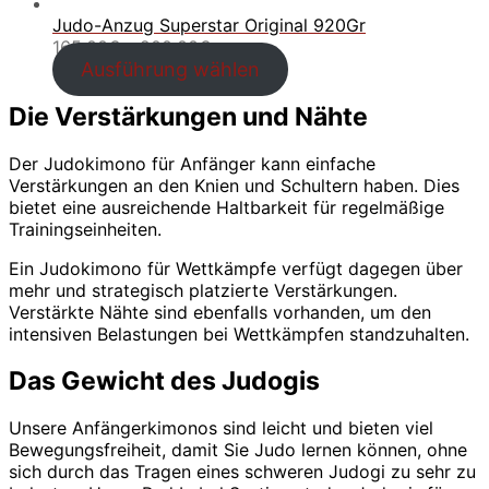
Judo-Anzug Superstar Original 920Gr
Preisspanne:
165.00
€
–
200.00
€
165.00€
Ausführung wählen
bis
200.00€
Die Verstärkungen und Nähte
Der Judokimono für Anfänger kann einfache
Verstärkungen an den Knien und Schultern haben. Dies
bietet eine ausreichende Haltbarkeit für regelmäßige
Trainingseinheiten.
Ein Judokimono für Wettkämpfe verfügt dagegen über
mehr und strategisch platzierte Verstärkungen.
Verstärkte Nähte sind ebenfalls vorhanden, um den
intensiven Belastungen bei Wettkämpfen standzuhalten.
Das Gewicht des Judogis
Unsere Anfängerkimonos sind leicht und bieten viel
Bewegungsfreiheit, damit Sie Judo lernen können, ohne
sich durch das Tragen eines schweren Judogi zu sehr zu