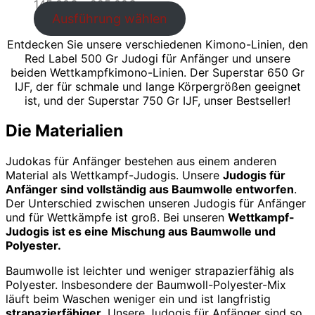
Preisspanne:
145.00
€
–
225.00
€
145.00€
Ausführung wählen
bis
Entdecken Sie unsere verschiedenen Kimono-Linien, den
225.00€
Red Label 500 Gr Judogi für Anfänger und unsere
beiden Wettkampfkimono-Linien. Der Superstar 650 Gr
IJF, der für schmale und lange Körpergrößen geeignet
ist, und der Superstar 750 Gr IJF, unser Bestseller!
Die Materialien
Judokas für Anfänger bestehen aus einem anderen
Material als Wettkampf-Judogis. Unsere
Judogis für
Anfänger sind vollständig aus Baumwolle entworfen
.
Der Unterschied zwischen unseren Judogis für Anfänger
und für Wettkämpfe ist groß. Bei unseren
Wettkampf-
Judogis ist es eine Mischung aus Baumwolle und
Polyester.
Baumwolle ist leichter und weniger strapazierfähig als
Polyester. Insbesondere der Baumwoll-Polyester-Mix
läuft beim Waschen weniger ein und ist langfristig
strapazierfähiger
. Unsere Judogis für Anfänger sind so