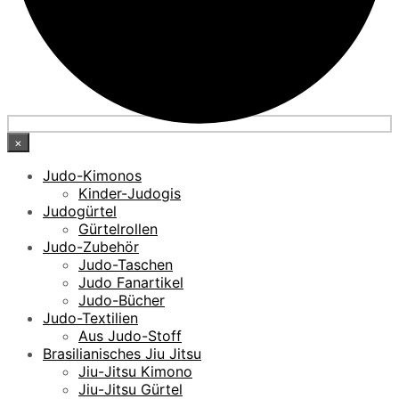
×
Judo-Kimonos
Kinder-Judogis
Judogürtel
Gürtelrollen
Judo-Zubehör
Judo-Taschen
Judo Fanartikel
Judo-Bücher
Judo-Textilien
Aus Judo-Stoff
Brasilianisches Jiu Jitsu
Jiu-Jitsu Kimono
Jiu-Jitsu Gürtel