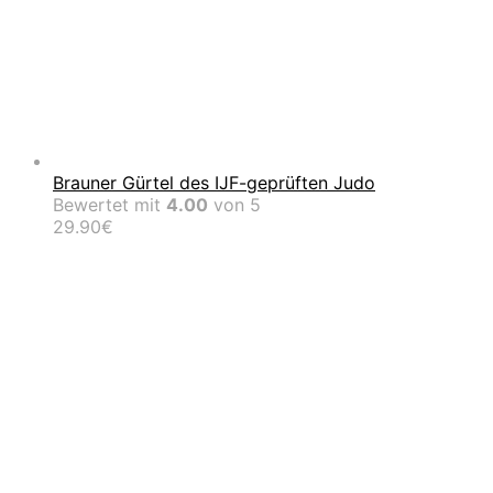
Brauner Gürtel des IJF-geprüften Judo
Bewertet mit
4.00
von 5
29.90
€