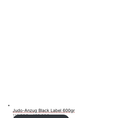
Judo-Anzug Black Label 600gr
Preisspanne:
110.00
€
–
135.00
€