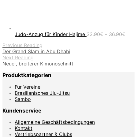
Prei
Judo-Anzug für Kinder Hajime
33.90
€
–
36.90
€
33.9
Previous Reading
bis
Der Grand Slam in Abu Dhabi
36.9
Next Reading
Neuer, breiterer Kimonoschnitt
Produktkategorien
Für Vereine
Brasilianisches Jiu-Jitsu
Sambo
Kundenservice
Allgemeine Geschäftsbedingungen
Kontakt
Vertriebspartner & Clubs