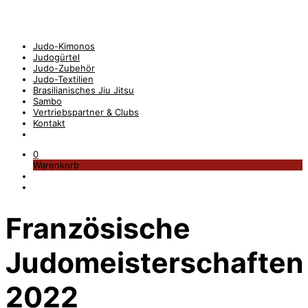
Judo-Kimonos
Judogürtel
Judo-Zubehör
Judo-Textilien
Brasilianisches Jiu Jitsu
Sambo
Vertriebspartner & Clubs
Kontakt
0
Warenkorb
Französische
Judomeisterschaften
2022