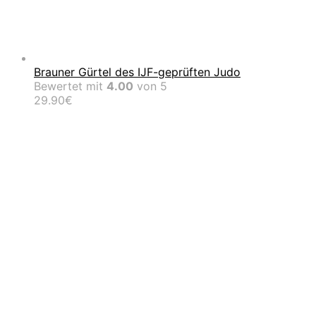
Brauner Gürtel des IJF-geprüften Judo
Bewertet mit
4.00
von 5
29.90
€