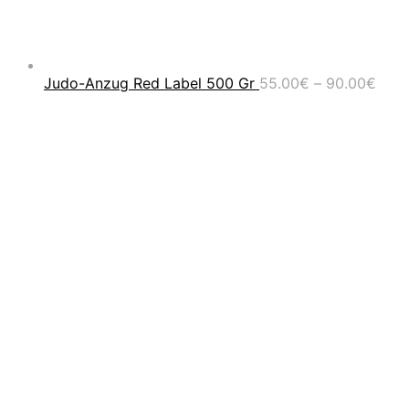
Prei
Judo-Anzug Red Label 500 Gr
55.00
€
–
90.00
€
55.0
bis
90.0