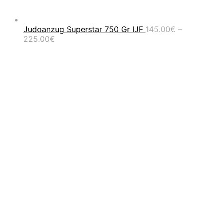
Judoanzug Superstar 750 Gr IJF
145.00
€
–
Preisspanne:
225.00
€
145.00€
bis
225.00€