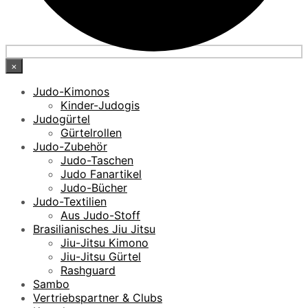
×
Judo-Kimonos
Kinder-Judogis
Judogürtel
Gürtelrollen
Judo-Zubehör
Judo-Taschen
Judo Fanartikel
Judo-Bücher
Judo-Textilien
Aus Judo-Stoff
Brasilianisches Jiu Jitsu
Jiu-Jitsu Kimono
Jiu-Jitsu Gürtel
Rashguard
Sambo
Vertriebspartner & Clubs