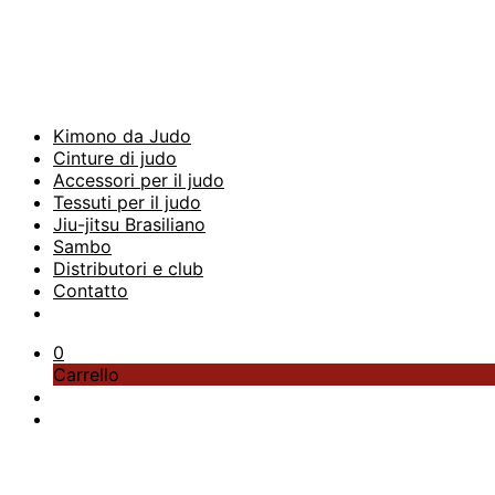
Kimono da Judo
Cinture di judo
Accessori per il judo
Tessuti per il judo
Jiu-jitsu Brasiliano
Sambo
Distributori e club
Contatto
0
Carrello