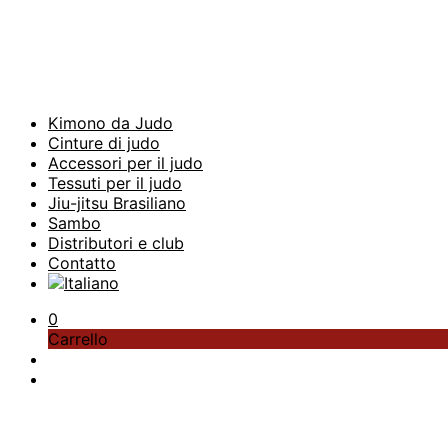
Kimono da Judo
Cinture di judo
Accessori per il judo
Tessuti per il judo
Jiu-jitsu Brasiliano
Sambo
Distributori e club
Contatto
0
Carrello