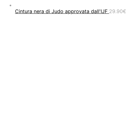
Cintura nera di Judo approvata dall'IJF
29.90
€