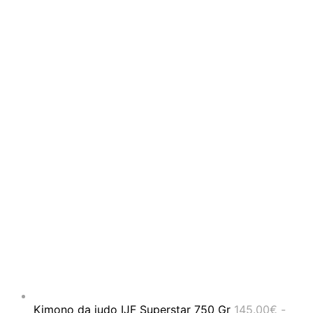
Kimono da judo IJF Superstar 750 Gr
145.00
€
-