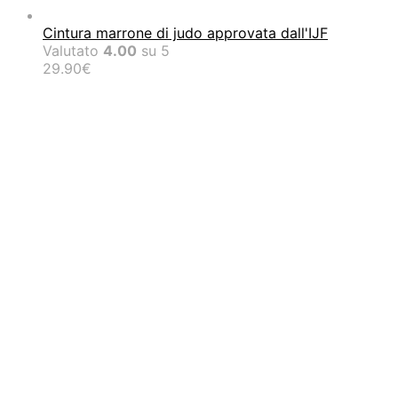
Cintura marrone di judo approvata dall'IJF
Valutato
4.00
su 5
29.90
€