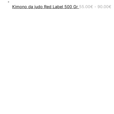
F
Kimono da judo Red Label 500 Gr
55.00
€
-
90.00
€
d
p
d
5
a
9