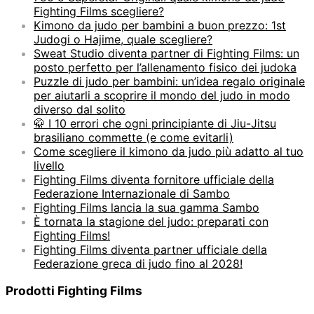
Fighting Films scegliere?
Kimono da judo per bambini a buon prezzo: 1st
Judogi o Hajime, quale scegliere?
Sweat Studio diventa partner di Fighting Films: un
posto perfetto per l’allenamento fisico dei judoka
Puzzle di judo per bambini: un’idea regalo originale
per aiutarli a scoprire il mondo del judo in modo
diverso dal solito
🥋 I 10 errori che ogni principiante di Jiu-Jitsu
brasiliano commette (e come evitarli)
Come scegliere il kimono da judo più adatto al tuo
livello
Fighting Films diventa fornitore ufficiale della
Federazione Internazionale di Sambo
Fighting Films lancia la sua gamma Sambo
È tornata la stagione del judo: preparati con
Fighting Films!
Fighting Films diventa partner ufficiale della
Federazione greca di judo fino al 2028!
Prodotti Fighting Films