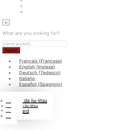
×
What are you looking for?
Français
(
Francese
)
English
(
Inglese
)
Deutsch
(
Tedesco
)
Italiano
Español
(
Spagnolo
)
Judogi per bambini
Rotoli di cinture
Borse da judo
In tessuto judogi
Kimono da jiu-jitsu
Blog
Gadget judo
Cinture di jiu-jitsu
FAQs
Libri di judo
Rashguard