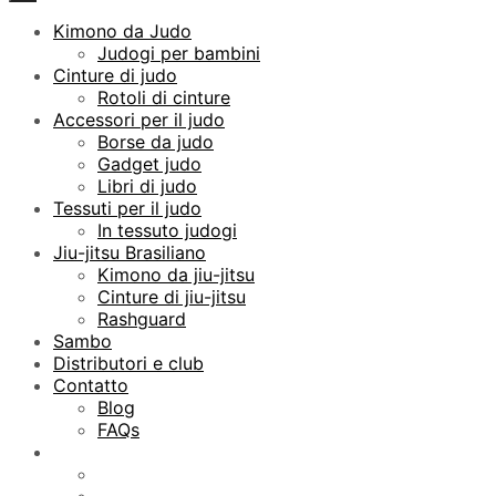
Kimono da Judo
Judogi per bambini
Cinture di judo
Rotoli di cinture
Accessori per il judo
Borse da judo
Gadget judo
Libri di judo
Tessuti per il judo
In tessuto judogi
Jiu-jitsu Brasiliano
Kimono da jiu-jitsu
Cinture di jiu-jitsu
Rashguard
Sambo
Distributori e club
Contatto
Blog
FAQs