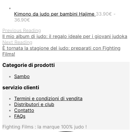
Kimono da judo per bambini Hajime
33.90
€
-
Fascia
36.90
€
di
Previous Reading
prezzo:
Il mio album di judo: il regalo ideale per i giovani judoka
da
Next Reading
33.90€
È tornata la stagione del judo: preparati con Fighting
a
Films!
36.90€
Categorie di prodotti
Sambo
servizio clienti
Termini e condizioni di vendita
Distributori e club
Contatto
FAQs
Fighting Films : la marque 100% judo !