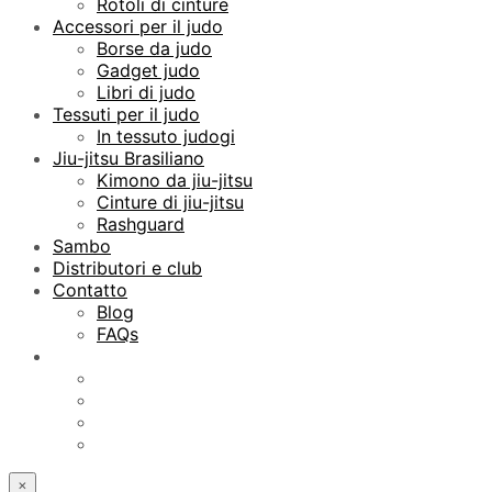
Rotoli di cinture
Accessori per il judo
Borse da judo
Gadget judo
Libri di judo
Tessuti per il judo
In tessuto judogi
Jiu-jitsu Brasiliano
Kimono da jiu-jitsu
Cinture di jiu-jitsu
Rashguard
Sambo
Distributori e club
Contatto
Blog
FAQs
×