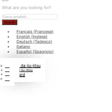
What are you looking for?
Français
(
Francese
)
English
(
Inglese
)
Deutsch
(
Tedesco
)
Italiano
Español
(
Spagnolo
)
Judogi per bambini
Rotoli di cinture
Borse da judo
In tessuto judogi
Kimono da jiu-jitsu
Blog
Gadget judo
Cinture di jiu-jitsu
FAQs
Libri di judo
Rashguard