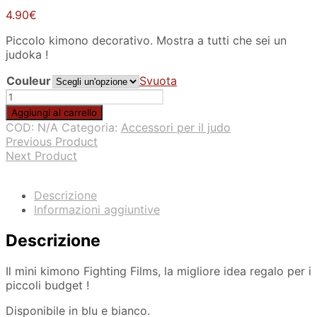
4.90
€
Piccolo kimono decorativo. Mostra a tutti che sei un
judoka !
Couleur
Svuota
Mini-
kimono
Aggiungi al carrello
per
COD:
N/A
Categoria:
Accessori per il judo
la
Previous Product
decorazione
Next Product
di
film
da
Descrizione
combattimento
Informazioni aggiuntive
quantità
Descrizione
Il mini kimono Fighting Films, la migliore idea regalo per i
piccoli budget !
Disponibile in blu e bianco.