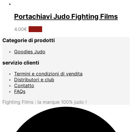
Portachiavi Judo Fighting Films
Questo
4.00
€
Scegli
prodotto
Categorie di prodotti
ha
più
Goodies Judo
varianti.
Le
servizio clienti
opzioni
possono
Termini e condizioni di vendita
essere
Distributori e club
scelte
Contatto
nella
FAQs
pagina
del
Fighting Films : la marque 100% judo !
prodotto