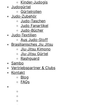
Kinder-Judogis
Judogürtel
Gürtelrollen
Judo-Zubehör
Judo-Taschen
Judo Fanartikel
Judo-Bücher
Judo-Textilien
Aus Judo-Stoff
Brasilianisches Jiu Jitsu
Jiu-Jitsu Kimono
Jiu-Jitsu Gürtel
Rashguard
Sambo
Vertriebspartner & Clubs
Kontakt
Blog
FAQs