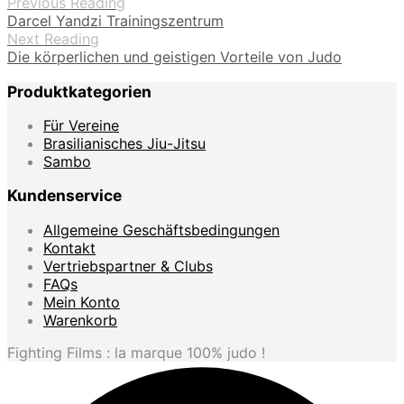
Previous Reading
bis
Darcel Yandzi Trainingszentrum
36.9
Next Reading
Die körperlichen und geistigen Vorteile von Judo
Produktkategorien
Für Vereine
Brasilianisches Jiu-Jitsu
Sambo
Kundenservice
Allgemeine Geschäftsbedingungen
Kontakt
Vertriebspartner & Clubs
FAQs
Mein Konto
Warenkorb
Fighting Films : la marque 100% judo !