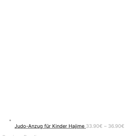
Prei
Judo-Anzug für Kinder Hajime
33.90
€
–
36.90
€
33.9