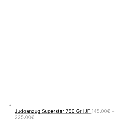
Judoanzug Superstar 750 Gr IJF
145.00
€
–
Preisspanne:
225.00
€
145.00€
bis
225.00€