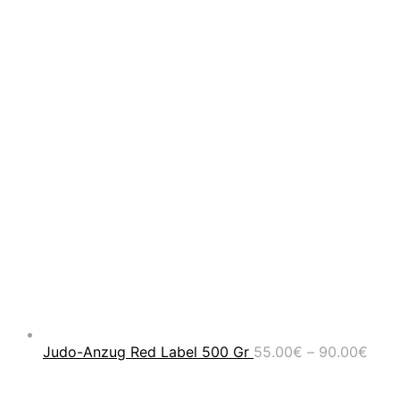
Prei
Judo-Anzug Red Label 500 Gr
55.00
€
–
90.00
€
55.0
bis