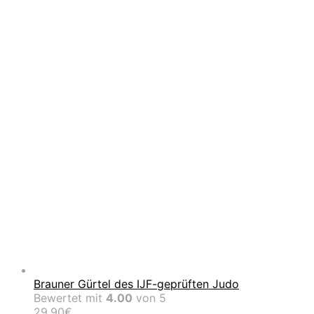
90.0
Brauner Gürtel des IJF-geprüften Judo
Bewertet mit
4.00
von 5
29.90
€