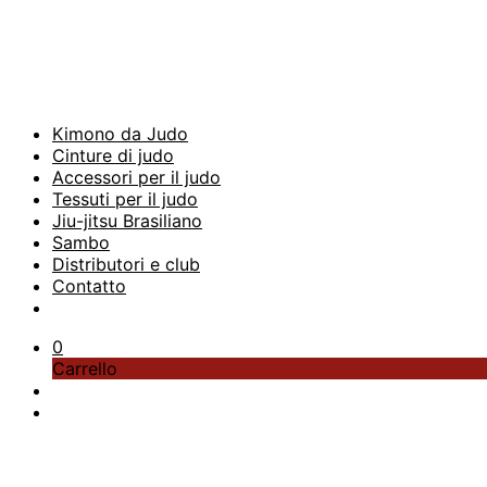
Kimono da Judo
Cinture di judo
Accessori per il judo
Tessuti per il judo
Jiu-jitsu Brasiliano
Sambo
Distributori e club
Contatto
0
Carrello