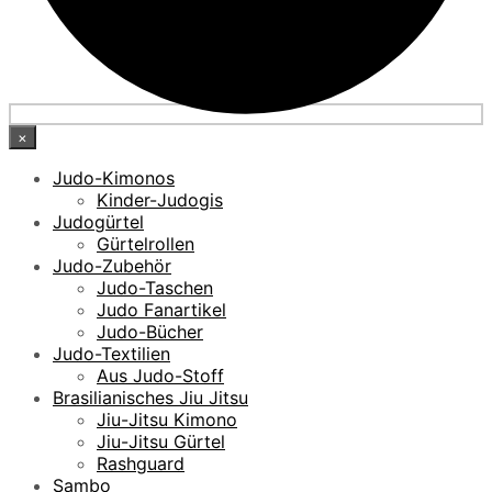
×
Judo-Kimonos
Kinder-Judogis
Judogürtel
Gürtelrollen
Judo-Zubehör
Judo-Taschen
Judo Fanartikel
Judo-Bücher
Judo-Textilien
Aus Judo-Stoff
Brasilianisches Jiu Jitsu
Jiu-Jitsu Kimono
Jiu-Jitsu Gürtel
Rashguard
Sambo