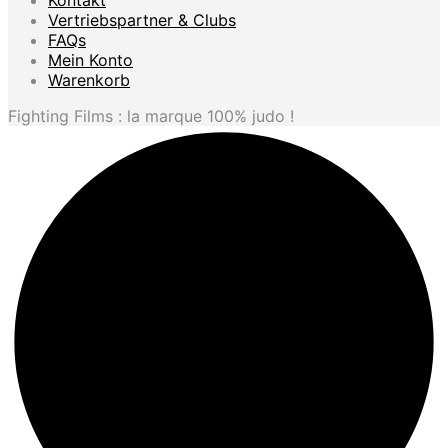
Vertriebspartner & Clubs
FAQs
Mein Konto
Warenkorb
Fighting Films : la marque 100% judo !