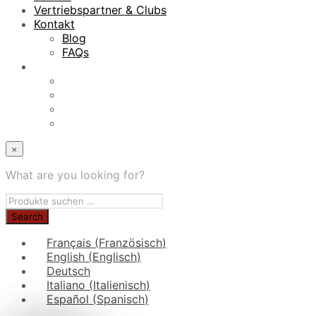
Vertriebspartner & Clubs
Kontakt
Blog
FAQs
×
What are you looking for?
Français
(
Französisch
)
English
(
Englisch
)
Deutsch
Italiano
(
Italienisch
)
Español
(
Spanisch
)