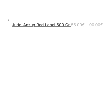
Prei
Judo-Anzug Red Label 500 Gr
55.00
€
–
90.00
€
55.0
bis
90.0