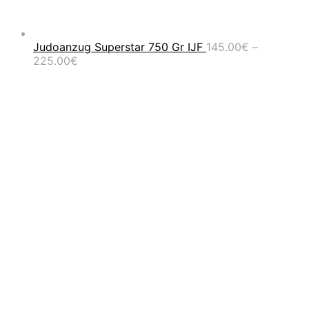
Judoanzug Superstar 750 Gr IJF
145.00
€
–
Preisspanne:
225.00
€
145.00€
bis
225.00€