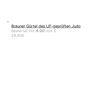
Brauner Gürtel des IJF-geprüften Judo
Bewertet mit
4.00
von 5
29.90
€