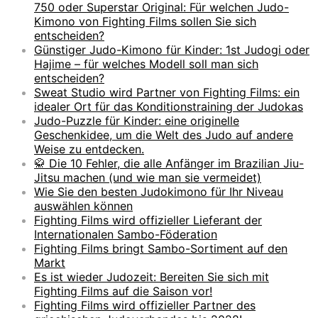
750 oder Superstar Original: Für welchen Judo-
Kimono von Fighting Films sollen Sie sich
entscheiden?
Günstiger Judo-Kimono für Kinder: 1st Judogi oder
Hajime – für welches Modell soll man sich
entscheiden?
Sweat Studio wird Partner von Fighting Films: ein
idealer Ort für das Konditionstraining der Judokas
Judo-Puzzle für Kinder: eine originelle
Geschenkidee, um die Welt des Judo auf andere
Weise zu entdecken.
🥋 Die 10 Fehler, die alle Anfänger im Brazilian Jiu-
Jitsu machen (und wie man sie vermeidet)
Wie Sie den besten Judokimono für Ihr Niveau
auswählen können
Fighting Films wird offizieller Lieferant der
Internationalen Sambo-Föderation
Fighting Films bringt Sambo-Sortiment auf den
Markt
Es ist wieder Judozeit: Bereiten Sie sich mit
Fighting Films auf die Saison vor!
Fighting Films wird offizieller Partner des