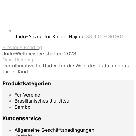
Prei
Judo-Anzug für Kinder Hajime
33.90
€
–
36.90
€
33.9
Previous Reading
bis
Judo-Weltmeisterschaften 2023
36.9
Next Reading
Der ultimative Leitfaden für die Wahl des Judokimonos
für Ihr Kind
Produktkategorien
Für Vereine
Brasilianisches Jiu-Jitsu
Sambo
Kundenservice
Allgemeine Geschäftsbedingungen
Kontakt