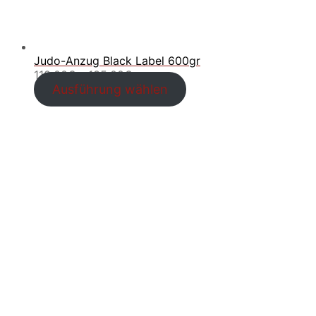
Judo-Anzug Black Label 600gr
Preisspanne:
110.00
€
–
135.00
€
110.00€
Ausführung wählen
bis
135.00€