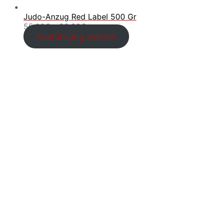
Judo-Anzug Red Label 500 Gr
Preisspanne:
55.00
€
–
90.00
€
55.00€
Ausführung wählen
bis
90.00€