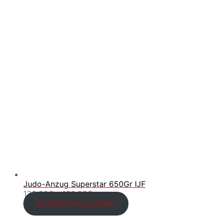
Judo-Anzug Superstar 650Gr IJF
Preisspanne:
130.00
€
–
160.00
€
130.00€
Ausführung wählen
bis