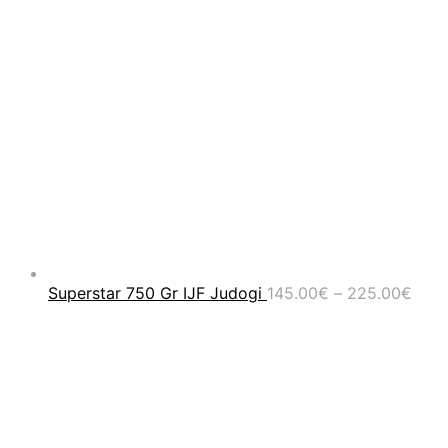
Pric
Superstar 750 Gr IJF Judogi
145.00
€
–
225.00
€
rang
145.
thro
225