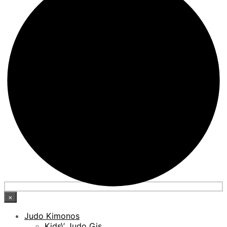
×
Judo Kimonos
Kids\’ Judo Gis