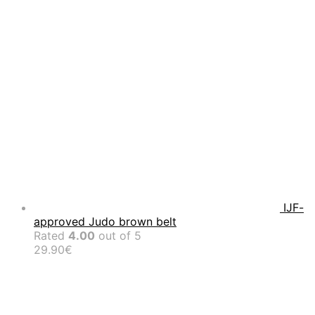
IJF-
approved Judo brown belt
Rated
4.00
out of 5
29.90
€