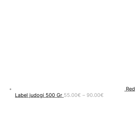
Red
Price
Label judogi 500 Gr
55.00
€
–
90.00
€
range:
55.00€
through
90.00€