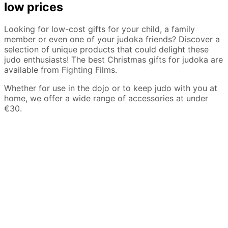
w
low prices
a
e
Looking for low-cost gifts for your child, a family
d
member or even one of your judoka friends? Discover a
i
selection of unique products that could delight these
t
judo enthusiasts! The best Christmas gifts for judoka are
i
available from Fighting Films.
o
n
Whether for use in the dojo or to keep judo with you at
q
home, we offer a wide range of accessories at under
u
€30.
a
n
t
i
t
y