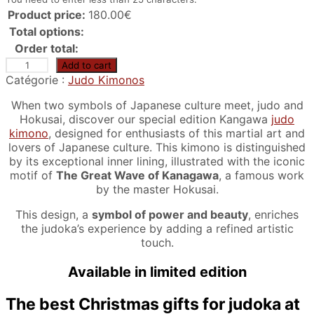
Product price:
180.00
€
Total options:
Order total:
K
Add to cart
i
Catégorie :
Judo Kimonos
m
When two symbols of Japanese culture meet, judo and
o
Hokusai, discover our special edition Kangawa
judo
n
kimono
, designed for enthusiasts of this martial art and
o
lovers of Japanese culture. This kimono is distinguished
d
by its exceptional inner lining, illustrated with the iconic
e
motif of
The Great Wave of Kanagawa
, a famous work
j
by the master Hokusai.
u
d
This design, a
symbol of power and beauty
, enriches
o
the judoka’s experience by adding a refined artistic
K
touch.
a
n
Available in limited edition
a
g
The best Christmas gifts for judoka at
a