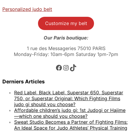
Personalized judo belt
Customize my belt
Our Paris boutique:
1 rue des Messageries 75010 PARIS
Monday-Friday: 10am-6pm Saturday 1pm-7pm
Facebook
Instagram
TikTok
Derniers Articles
Red Label, Black Label, Superstar 650, Superstar
750, or Superstar Original: Which Fighting Films
judo gi should you choose?
Affordable children’s judo gi: 1st Judogi or Hajime
—which one should you choose?
Sweat Studio Becomes a Partner of Fighting Films:
An Ideal Space for Judo Athletes’ Physical Training