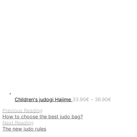
Price
Children's judogi Hajime
33.90
€
–
36.90
€
range:
Previous Reading
33.90€
How to choose the best judo bag?
through
Next Reading
36.90€
The new judo rules