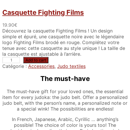
Casquette Fighting Films
19.90
€
Découvrez la casquette Fighting Films ! Un design
simple et épuré, une casquette noire avec le légendaire
logo Fighting Films brodé en rouge. Complétez votre
tenue avec cette casquette au style unique ! La taille de
la casquette est ajustable à l’arrière.
C
Add to cart
a
Catégorie :
Accessories
, 
Judo textiles
s
q
The must-have
u
e
The must-have gift for your loved ones, the essential
t
item for every judoka: the judo belt. Offer a personalized
t
judo belt, with the person’s name, a personalized note or
e
a special wink! The possibilities are endless!
F
i
In French, Japanese, Arabic, Cyrillic … anything’s
g
possible! The choice of color is yours too! The
h