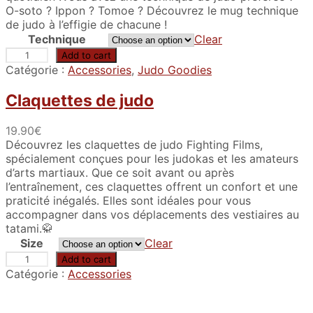
a
O-soto ? Ippon ? Tomoe ? Découvrez le mug technique
n
de judo à l’effigie de chacune !
g
Technique
Clear
e
M
Add to cart
:
u
Catégorie :
Accessories
, 
Judo Goodies
9
g
.
t
Claquettes de judo
9
e
0
c
19.90
€
€
h
Découvrez les claquettes de judo Fighting Films,
t
n
spécialement conçues pour les judokas et les amateurs
h
i
d’arts martiaux. Que ce soit avant ou après
r
q
l’entraînement, ces claquettes offrent un confort et une
o
u
praticité inégalés. Elles sont idéales pour vous
u
e
accompagner dans vos déplacements des vestiaires au
g
d
tatami.🥋
h
e
Size
Clear
2
j
C
Add to cart
5
u
l
Catégorie :
Accessories
.
d
a
0
o
q
0
q