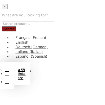
×
What are you looking for?
Français
(
French
)
English
Deutsch
(
German
)
Italiano
(
Italian
)
Español
(
Spanish
)
Kids\’ Judo Gis
Judo Belt Rolls
Judo Bags
Gi Fabric
Jiu-Jitsu Gi
Blog
Judo Gifts
Jiu-Jitsu Belts
FAQs
Judo Books
Rashguard