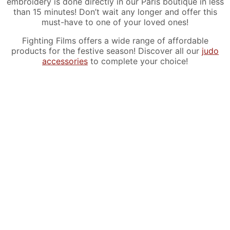
embroidery is done directly in our Paris boutique in less
t
than 15 minutes! Don’t wait any longer and offer this
i
must-have to one of your loved ones!
n
g
Fighting Films offers a wide range of affordable
F
products for the festive season! Discover all our
judo
i
accessories
to complete your choice!
l
m
s
q
u
a
n
t
i
t
y