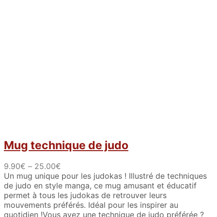
Mug technique de judo
P
9.90
€
–
25.00
€
r
Un mug unique pour les judokas ! Illustré de techniques
i
de judo en style manga, ce mug amusant et éducatif
c
permet à tous les judokas de retrouver leurs
e
mouvements préférés. Idéal pour les inspirer au
r
quotidien !Vous avez une technique de judo préférée ?