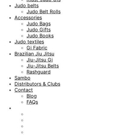
Judo belts
Judo Belt Rolls
Accessories
Judo Bags
Judo Gifts
Judo Books
Judo textiles
Gi Fabric
Brazilian Jiu Jitsu
Jiu-Jitsu Gi
Jiu-Jitsu Belts
Rashguard
Sambo
Distributors & Clubs
Contact
Blog
FAQs