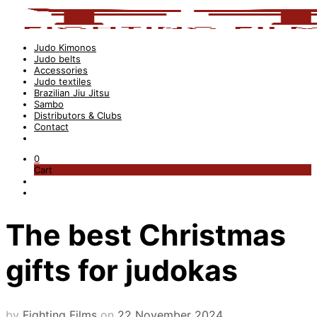
Judo Kimonos
Judo belts
Accessories
Judo textiles
Brazilian Jiu Jitsu
Sambo
Distributors & Clubs
Contact
0
Cart
The best Christmas
gifts for judokas
by
Fighting Films
on
22 November 2024