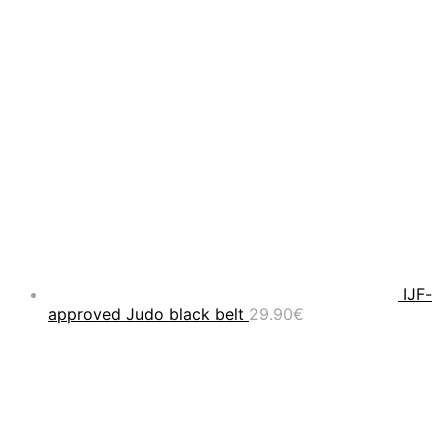
IJF-
approved Judo black belt
29.90
€