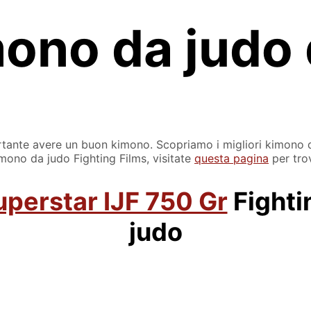
imono da judo
ortante avere un buon kimono. Scopriamo i migliori kimono d
mono da judo Fighting Films, visitate
questa pagina
per trov
perstar IJF 750 Gr
Fighti
judo