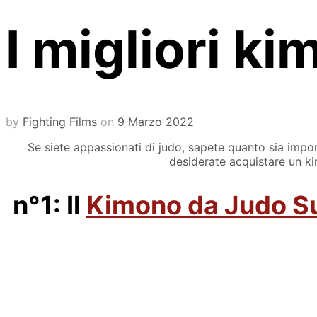
I migliori k
by
Fighting Films
on
9 Marzo 2022
Se siete appassionati di judo, sapete quanto sia imp
desiderate acquistare un ki
n°1: Il
Kimono da Judo Su