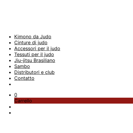
Kimono da Judo
Cinture di judo
Accessori per il judo
Tessuti per il judo
Jiu-jitsu Brasiliano
Sambo
Distributori e club
Contatto
0
Carrello