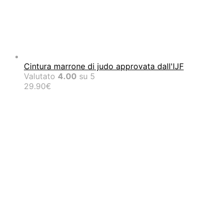
Cintura marrone di judo approvata dall'IJF
Valutato
4.00
su 5
29.90
€