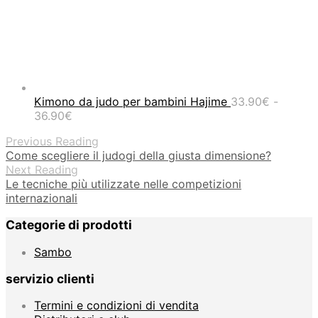
Kimono da judo per bambini Hajime
33.90
€
-
Fascia
36.90
€
di
Previous Reading
prezzo:
Come scegliere il judogi della giusta dimensione?
da
Next Reading
33.90€
Le tecniche più utilizzate nelle competizioni
a
internazionali
36.90€
Categorie di prodotti
Sambo
servizio clienti
Termini e condizioni di vendita