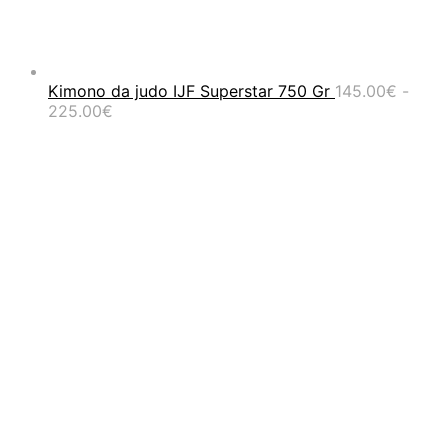
Kimono da judo IJF Superstar 750 Gr
145.00
€
-
Fascia
225.00
€
di
prezzo:
da
145.00€
a
225.00€