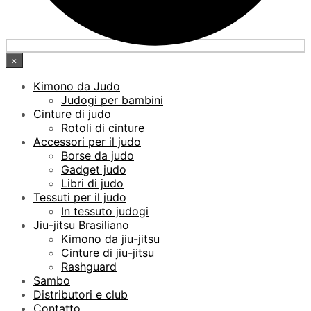
×
Kimono da Judo
Judogi per bambini
Cinture di judo
Rotoli di cinture
Accessori per il judo
Borse da judo
Gadget judo
Libri di judo
Tessuti per il judo
In tessuto judogi
Jiu-jitsu Brasiliano
Kimono da jiu-jitsu
Cinture di jiu-jitsu
Rashguard
Sambo
Distributori e club
Contatto