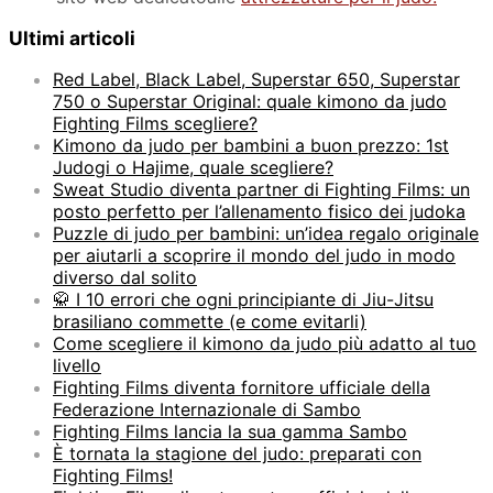
Ultimi articoli
Red Label, Black Label, Superstar 650, Superstar
750 o Superstar Original: quale kimono da judo
Fighting Films scegliere?
Kimono da judo per bambini a buon prezzo: 1st
Judogi o Hajime, quale scegliere?
Sweat Studio diventa partner di Fighting Films: un
posto perfetto per l’allenamento fisico dei judoka
Puzzle di judo per bambini: un’idea regalo originale
per aiutarli a scoprire il mondo del judo in modo
diverso dal solito
🥋 I 10 errori che ogni principiante di Jiu-Jitsu
brasiliano commette (e come evitarli)
Come scegliere il kimono da judo più adatto al tuo
livello
Fighting Films diventa fornitore ufficiale della
Federazione Internazionale di Sambo
Fighting Films lancia la sua gamma Sambo
È tornata la stagione del judo: preparati con
Fighting Films!