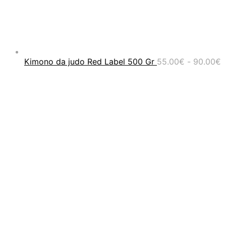
F
Kimono da judo Red Label 500 Gr
55.00
€
-
90.00
€
d
p
d
5
a
9