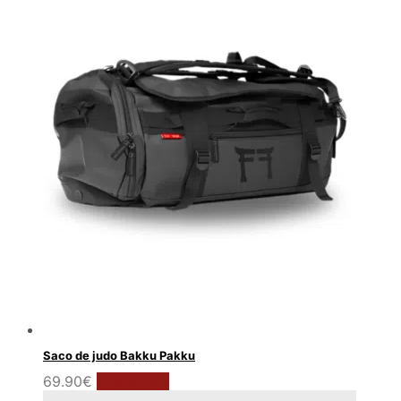
Saco de judo Bakku Pakku
Este
69.90
€
Customize
producto