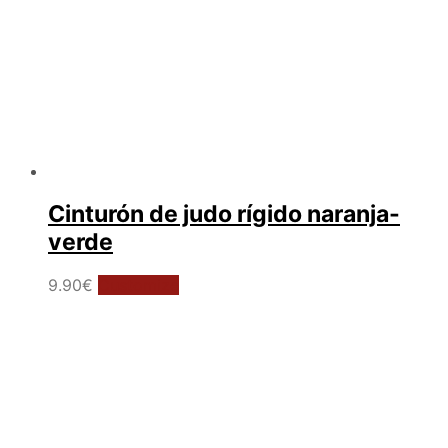
producto
Cinturón de judo rígido naranja-
verde
Este
9.90
€
Customize
producto
tiene
múltiples
variantes.
Las
opciones
se
pueden