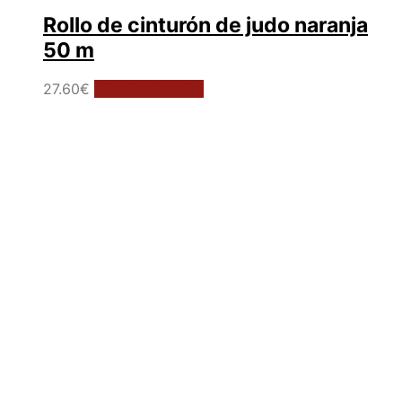
Rollo de cinturón de judo naranja
50 m
27.60
€
Añadir al carrito