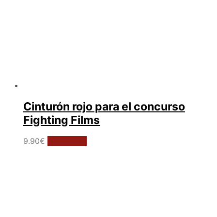
producto
Cinturón rojo para el concurso
Fighting Films
Este
9.90
€
Customize
producto
tiene
múltiples
variantes.
Las
opciones
se