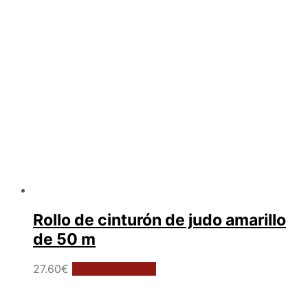
elegir
en
la
página
de
producto
Rollo de cinturón de judo amarillo
de 50 m
27.60
€
Añadir al carrito