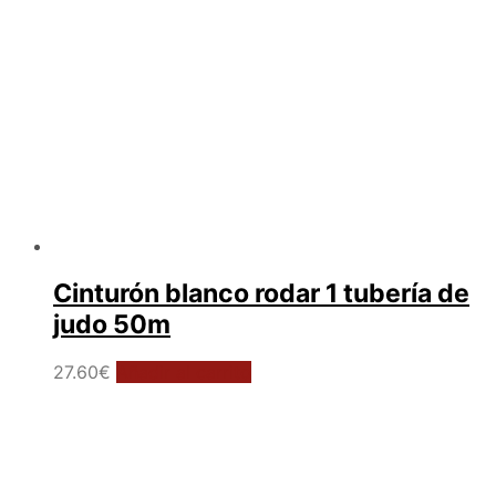
la
página
de
producto
Cinturón blanco rodar 1 tubería de
judo 50m
27.60
€
Añadir al carrito