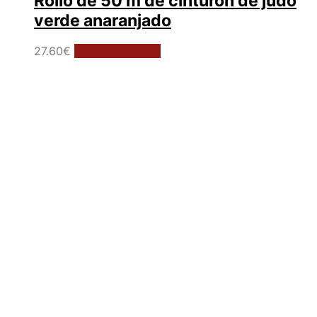
Rollo de 50 m de cinturón de judo
verde anaranjado
27.60
€
Añadir al carrito