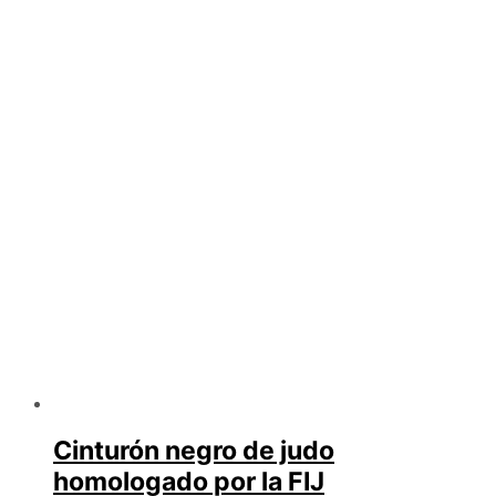
variantes.
Las
opciones
se
pueden
elegir
en
la
página
de
producto
Cinturón negro de judo
homologado por la FIJ