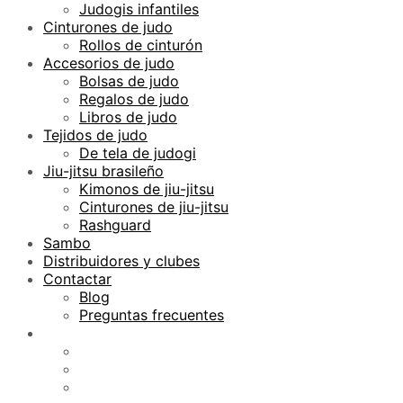
Judogis infantiles
Cinturones de judo
Rollos de cinturón
Accesorios de judo
Bolsas de judo
Regalos de judo
Libros de judo
Tejidos de judo
De tela de judogi
Jiu-jitsu brasileño
Kimonos de jiu-jitsu
Cinturones de jiu-jitsu
Rashguard
Sambo
Distribuidores y clubes
Contactar
Blog
Preguntas frecuentes