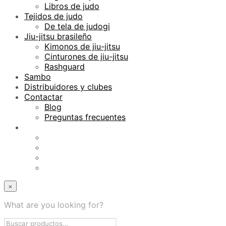
Libros de judo
Tejidos de judo
De tela de judogi
Jiu-jitsu brasileño
Kimonos de jiu-jitsu
Cinturones de jiu-jitsu
Rashguard
Sambo
Distribuidores y clubes
Contactar
Blog
Preguntas frecuentes
×
What are you looking for?