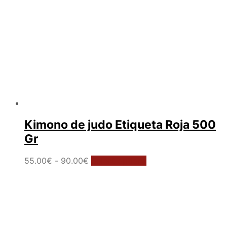
Kimono de judo Etiqueta Roja 500
Gr
Rango
Este
55.00
€
-
90.00
€
Select options
de
producto
precios:
tiene
desde
múltiples
55.00€
variantes.
hasta
Las
90.00€
opciones