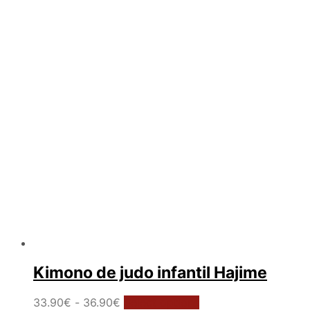
Kimono de judo infantil Hajime
Rango
Este
33.90
€
-
36.90
€
Select options