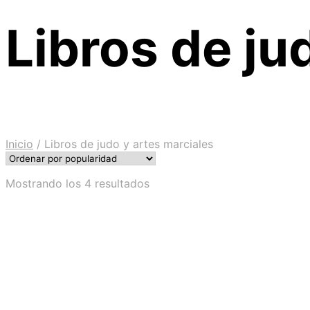
Libros de ju
Inicio
/
Libros de judo y artes marciales
Ordenado
Mostrando los 4 resultados
por
popularidad