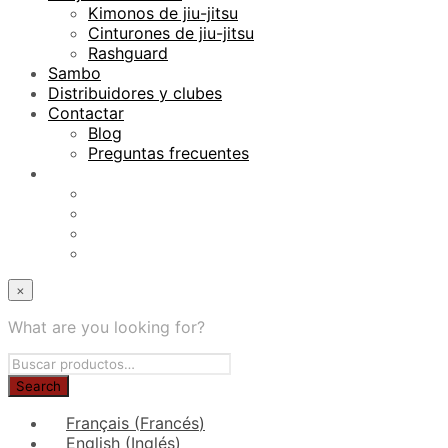
Kimonos de jiu-jitsu
Cinturones de jiu-jitsu
Rashguard
Sambo
Distribuidores y clubes
Contactar
Blog
Preguntas frecuentes
×
What are you looking for?
Français
(
Francés
)
English
(
Inglés
)