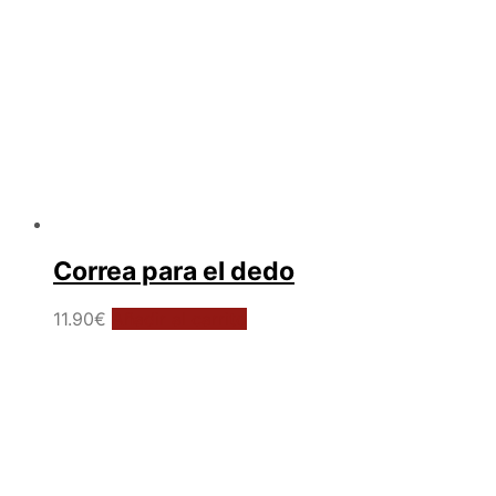
página
de
producto
Correa para el dedo
11.90
€
Añadir al carrito