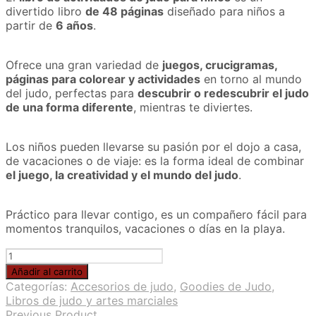
divertido libro
de 48 páginas
diseñado para niños a
partir de
6 años
.
Ofrece una gran variedad de
juegos, crucigramas,
páginas para colorear y actividades
en torno al mundo
del judo, perfectas para
descubrir o redescubrir el judo
de una forma diferente
, mientras te diviertes.
Los niños pueden llevarse su pasión por el dojo a casa,
de vacaciones o de viaje: es la forma ideal de combinar
el juego, la creatividad y el mundo del judo
.
Práctico para llevar contigo, es un compañero fácil para
momentos tranquilos, vacaciones o días en la playa.
Libro
de
Añadir al carrito
actividades
Categorías:
Accesorios de judo
,
Goodies de Judo
,
de
Libros de judo y artes marciales
judo
Previous Product