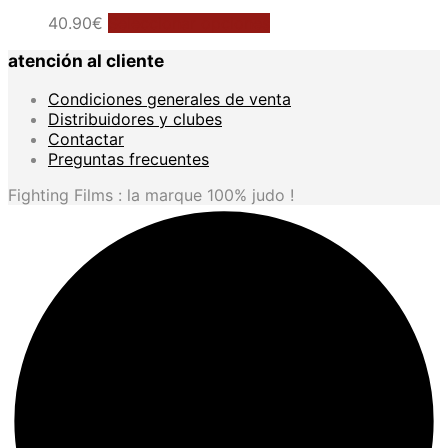
Este
40.90
€
Seleccionar opciones
producto
atención al cliente
tiene
múltiples
Condiciones generales de venta
variantes.
Distribuidores y clubes
Las
Contactar
opciones
Preguntas frecuentes
se
pueden
Fighting Films : la marque 100% judo !
elegir
en
la
página
de
producto