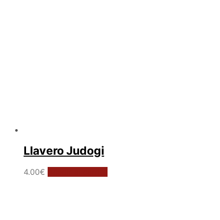
Llavero Judogi
4.00
€
Añadir al carrito