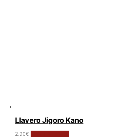
Llavero Jigoro Kano
2.90
€
Añadir al carrito