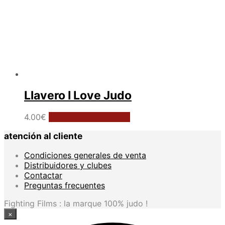
Llavero I Love Judo
Este
4.00
€
Seleccionar opciones
producto
atención al cliente
tiene
múltiples
Condiciones generales de venta
variantes.
Distribuidores y clubes
Las
Contactar
opciones
Preguntas frecuentes
se
pueden
Fighting Films : la marque 100% judo !
elegir
×
en