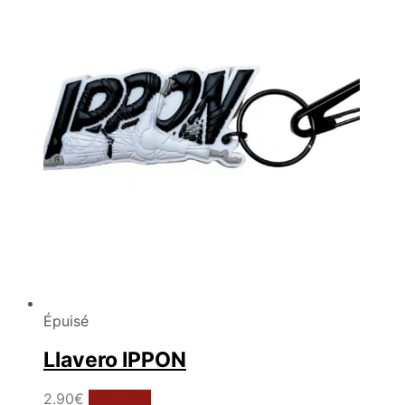
Épuisé
Llavero IPPON
2.90
€
Leer más