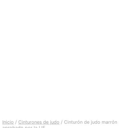
Inicio
/
Cinturones de judo
/
Cinturón de judo marrón
aprobado por la IJF