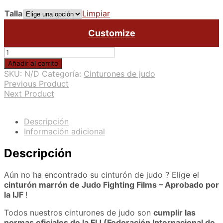
Talla
Limpiar
Customize
Cinturón
de
Añadir al carrito
judo
SKU:
N/D
Categoría:
Cinturones de judo
marrón
Previous Product
aprobado
Next Product
por
la
IJF
Descripción
cantidad
Información adicional
Descripción
Aún no ha encontrado su cinturón de judo ? Elige el
cinturón marrón de Judo Fighting Films – Aprobado por
la IJF
!
Todos nuestros cinturones de judo son
cumplir las
normas oficiales de la FIJ (Federación Internacional de