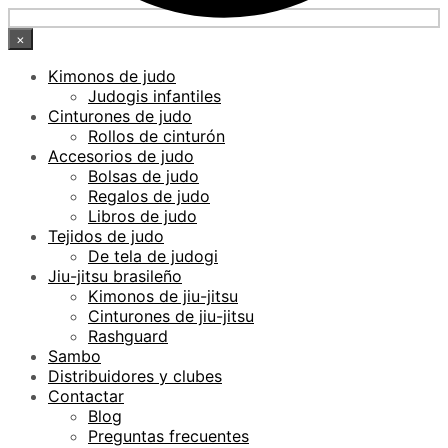
×
Kimonos de judo
Judogis infantiles
Cinturones de judo
Rollos de cinturón
Accesorios de judo
Bolsas de judo
Regalos de judo
Libros de judo
Tejidos de judo
De tela de judogi
Jiu-jitsu brasileño
Kimonos de jiu-jitsu
Cinturones de jiu-jitsu
Rashguard
Sambo
Distribuidores y clubes
Contactar
Blog
Preguntas frecuentes