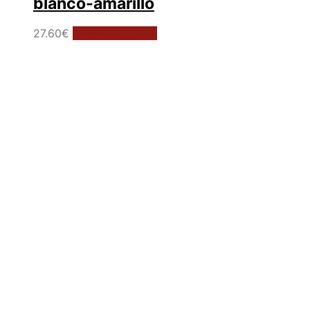
blanco-amarillo
27.60
€
Añadir al carrito