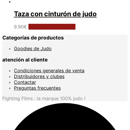
Taza con cinturón de judo
Este
9.90
€
Seleccionar opciones
producto
Categorías de productos
tiene
múltiples
Goodies de Judo
variantes.
Las
atención al cliente
opciones
se
Condiciones generales de venta
pueden
Distribuidores y clubes
elegir
Contactar
en
Preguntas frecuentes
la
página
Fighting Films : la marque 100% judo !
de
producto