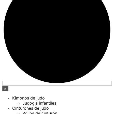
×
Kimonos de judo
Judogis infantiles
Cinturones de judo
Rollos de cinturón