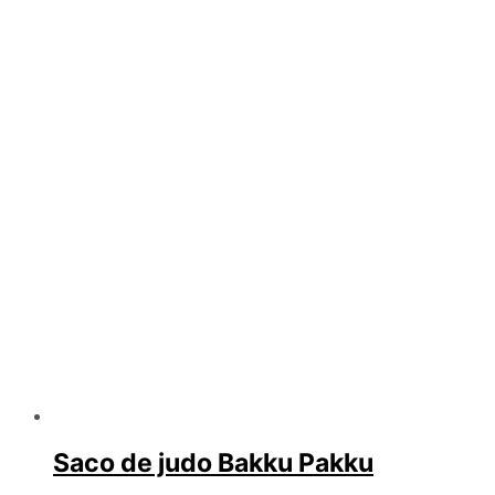
variantes.
Las
opciones
se
pueden
elegir
en
la
página
de
producto
Saco de judo Bakku Pakku