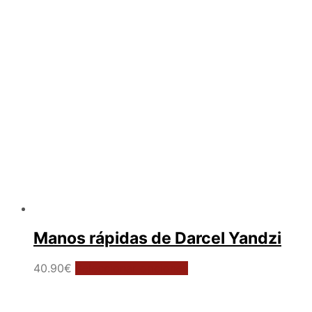
Manos rápidas de Darcel Yandzi
Este
40.90
€
Seleccionar opciones
producto
tiene
múltiples