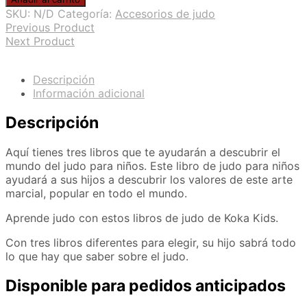
judo
SKU:
N/D
Categoría:
Accesorios de judo
para
Previous Product
niños
Next Product
cantidad
Descripción
Información adicional
Descripción
Aquí tienes tres libros que te ayudarán a descubrir el
mundo del judo para niños. Este libro de judo para niños
ayudará a sus hijos a descubrir los valores de este arte
marcial, popular en todo el mundo.
Aprende judo con estos libros de judo de Koka Kids.
Con tres libros diferentes para elegir, su hijo sabrá todo
lo que hay que saber sobre el judo.
Disponible para pedidos anticipados