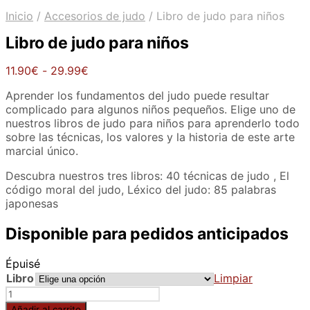
Inicio
/
Accesorios de judo
/
Libro de judo para niños
Libro de judo para niños
Rango
11.90
€
-
29.99
€
de
Aprender los fundamentos del judo puede resultar
precios:
complicado para algunos niños pequeños. Elige uno de
desde
nuestros libros de judo para niños para aprenderlo todo
11.90€
sobre las técnicas, los valores y la historia de este arte
hasta
marcial único.
29.99€
Descubra nuestros tres libros: 40 técnicas de judo , El
código moral del judo, Léxico del judo: 85 palabras
japonesas
Disponible para pedidos anticipados
Épuisé
Libro
Limpiar
Libro
de
Añadir al carrito