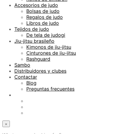
Accesorios de judo
Bolsas de judo
Regalos de judo
Libros de judo
Tejidos de judo
De tela de judogi
Jiu-jitsu brasileño
Kimonos de jiu-jitsu
Cinturones de jiu-jitsu
Rashguard
Sambo
Distribuidores y clubes
Contactar
Blog
Preguntas frecuentes
×