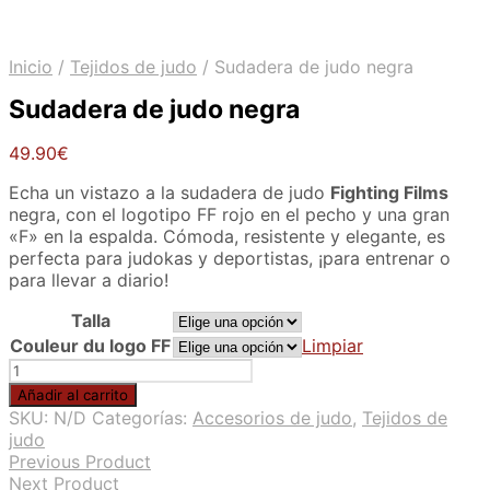
Inicio
/
Tejidos de judo
/
Sudadera de judo negra
Sudadera de judo negra
49.90
€
Echa un vistazo a la sudadera de judo
Fighting Films
negra, con el logotipo FF rojo en el pecho y una gran
«F» en la espalda. Cómoda, resistente y elegante, es
perfecta para judokas y deportistas, ¡para entrenar o
para llevar a diario!
Talla
Couleur du logo FF
Limpiar
Sudadera
de
Añadir al carrito
judo
SKU:
N/D
Categorías:
Accesorios de judo
,
Tejidos de
negra
judo
cantidad
Previous Product
Next Product