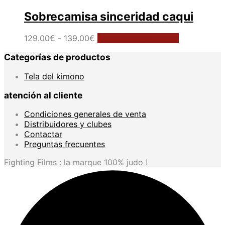
Sobrecamisa sinceridad caqui
Rango
Este
129.00
€
-
139.00
€
Seleccionar opciones
de
producto
Categorías de productos
precios:
tiene
desde
múltiples
Tela del kimono
129.00€
variantes.
hasta
Las
atención al cliente
139.00€
opciones
se
Condiciones generales de venta
pueden
Distribuidores y clubes
elegir
Contactar
en
Preguntas frecuentes
la
página
Fighting Films : la marque 100% judo !
de
producto