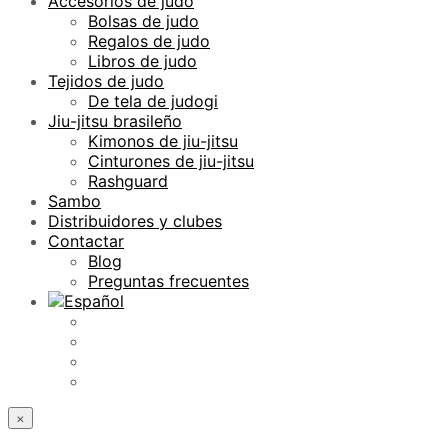
Accesorios de judo
Bolsas de judo
Regalos de judo
Libros de judo
Tejidos de judo
De tela de judogi
Jiu-jitsu brasileño
Kimonos de jiu-jitsu
Cinturones de jiu-jitsu
Rashguard
Sambo
Distribuidores y clubes
Contactar
Blog
Preguntas frecuentes
×