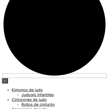
×
Kimonos de judo
Judogis infantiles
Cinturones de judo
Rollos de cinturón