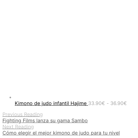
Ran
Kimono de judo infantil Hajime
33.90
€
-
36.90
€
de
Previous Reading
prec
Fighting Films lanza su gama Sambo
desd
Next Reading
33.9
Cómo elegir el mejor kimono de judo para tu nivel
hast