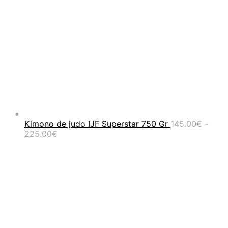
Kimono de judo IJF Superstar 750 Gr
145.00
€
-
Rango
225.00
€
de
precios:
desde
145.00€
hasta
225.00€