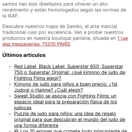
sambo han sido diseñados para ofrecer un alto
rendimiento y están homologados según las normas de
la ISAF.
Descubre nuestros trajes de Sambo, el arte marcial
tradicional ruso por excelencia. Ven a probar nuestros
productos en nuestra boutique parisina, situada en
1 rue
des messageries, 75010 PARÍS
.
Últimos artículos
Red Label, Black Label, Superstar 650, Superstar
750 o Superstar Original: ¿qué kimono de judo de
Fighting Films elegir?
Kimono de judo para niños a buen precio: ¿1st
Judogi o Hajime? ¿Cuál elegir?
Sweat Studio se asocia con Fighting Films: un
espacio ideal para la preparación física de los
judocas
Puzzle de judo para niños: una idea de regalo
original para que descubran el mundo del judo de
una forma diferente
🥋 Los 10 errores que comete todo principiante de