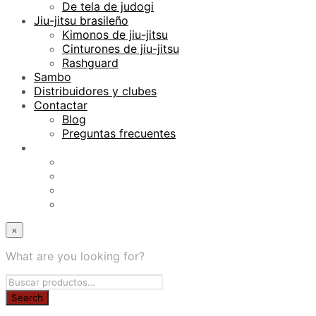
De tela de judogi
Jiu-jitsu brasileño
Kimonos de jiu-jitsu
Cinturones de jiu-jitsu
Rashguard
Sambo
Distribuidores y clubes
Contactar
Blog
Preguntas frecuentes
×
What are you looking for?