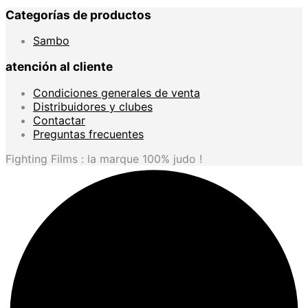
36.9
Categorías de productos
Sambo
atención al cliente
Condiciones generales de venta
Distribuidores y clubes
Contactar
Preguntas frecuentes
Fighting Films : la marque 100% judo !