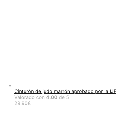
Cinturón de judo marrón aprobado por la IJF
Valorado con
4.00
de 5
29.90
€