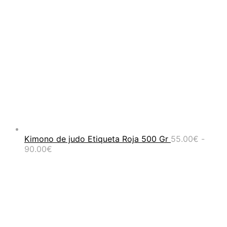
Kimono de judo Etiqueta Roja 500 Gr
55.00
€
-
Rango
90.00
€
de
precios:
desde
55.00€
hasta
90.00€