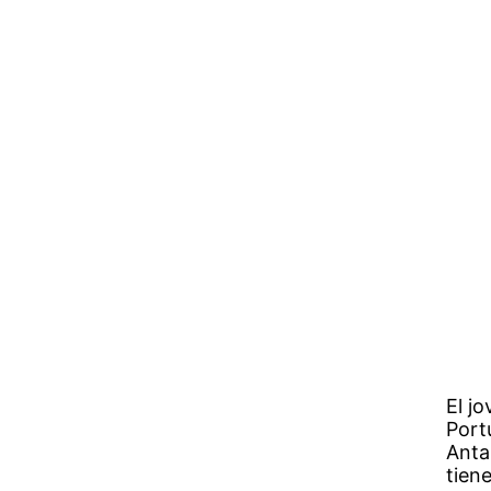
El j
Port
Anta
tien