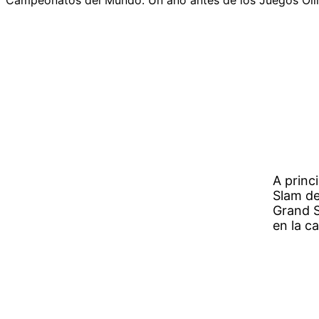
A princ
Slam de
Grand S
en la c