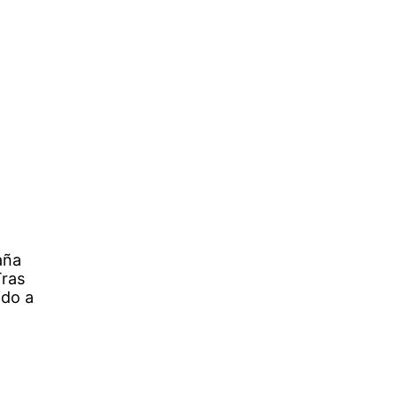
aña
Tras
ido a