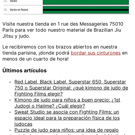
Visite nuestra tienda en 1 rue des Messageries 75010
París para ver todo nuestro material de Brazilian Jiu
Jitsu y judo.
Le recibiremos con los brazos abiertos en nuestra
tienda parisina, ¡donde podrá
bordar sus cinturones
en
menos de un cuarto de hora!
Últimos artículos
Red Label, Black Label, Superstar 650, Superstar
750 o Superstar Original: ¿qué kimono de judo de
Fighting Films elegir?
Kimono de judo para niños a buen precio: ¿1st
Judogi o Hajime? ¿Cuál elegir?
Sweat Studio se asocia con Fighting Films: un
espacio ideal para la preparación física de los
judocas
Puzzle de judo para niños: una idea de regalo