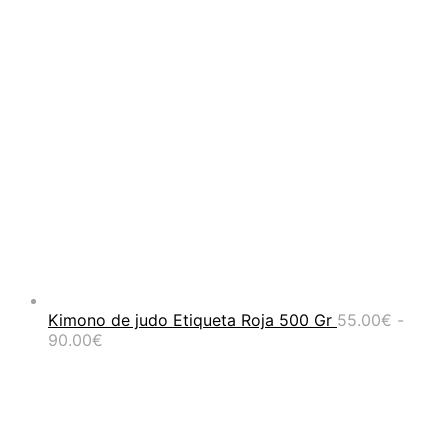
Kimono de judo Etiqueta Roja 500 Gr
55.00
€
-
Rango
90.00
€
de
precios:
desde
55.00€
hasta