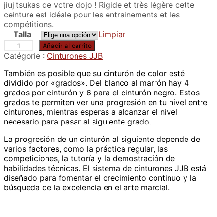
jiujitsukas de votre dojo ! Rigide et très légère cette
ceinture est idéale pour les entrainements et les
compétitions.
Talla
Limpiar
C
Añadir al carrito
e
Catégorie :
Cinturones JJB
i
También es posible que su cinturón de color esté
n
dividido por «grados». Del blanco al marrón hay 4
t
grados por cinturón y 6 para el cinturón negro. Estos
u
grados te permiten ver una progresión en tu nivel entre
r
cinturones, mientras esperas a alcanzar el nivel
e
necesario para pasar al siguiente grado.
n
o
La progresión de un cinturón al siguiente depende de
i
varios factores, como la práctica regular, las
r
competiciones, la tutoría y la demostración de
e
habilidades técnicas. El sistema de cinturones JJB está
d
diseñado para fomentar el crecimiento continuo y la
e
búsqueda de la excelencia en el arte marcial.
j
j
b