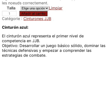
les noeuds correctement.
Talla
Limpiar
C
Añadir al carrito
e
Catégorie :
Cinturones JJB
i
Cinturón azul:
n
t
El cinturón azul representa el primer nivel de
u
competencia en JJB.
r
Objetivo: Desarrollar un juego básico sólido, dominar las
e
técnicas defensivas y empezar a comprender las
b
estrategias de combate.
l
a
n
c
h
e
d
e
j
j
b