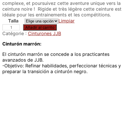
complexe, et poursuivez cette aventure unique vers la
ceinture noire ! Rigide et très légère cette ceinture est
idéale pour les entrainements et les compétitions.
Talla
Limpiar
C
Añadir al carrito
e
Catégorie :
Cinturones JJB
i
Cinturón marrón:
n
t
El cinturón marrón se concede a los practicantes
u
avanzados de JJB.
r
-Objetivo: Refinar habilidades, perfeccionar técnicas y
e
preparar la transición a cinturón negro.
v
i
o
l
e
t
t
e
d
e