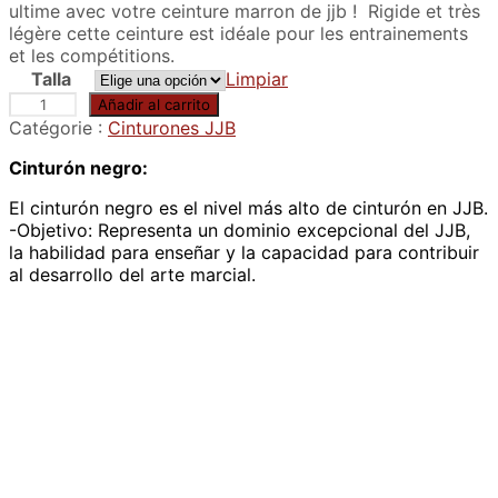
ultime avec votre ceinture marron de jjb ! Rigide et très
légère cette ceinture est idéale pour les entrainements
et les compétitions.
Talla
Limpiar
C
Añadir al carrito
e
Catégorie :
Cinturones JJB
i
Cinturón negro:
n
t
El cinturón negro es el nivel más alto de cinturón en JJB.
u
-Objetivo: Representa un dominio excepcional del JJB,
r
la habilidad para enseñar y la capacidad para contribuir
e
al desarrollo del arte marcial.
m
a
r
r
o
n
d
e
j
j