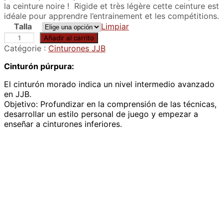
la ceinture noire ! Rigide et très légère cette ceinture est
idéale pour apprendre l’entrainement et les compétitions.
Talla
Limpiar
C
Añadir al carrito
e
Catégorie :
Cinturones JJB
i
Cinturón púrpura:
n
t
El cinturón morado indica un nivel intermedio avanzado
u
en JJB.
r
Objetivo: Profundizar en la comprensión de las técnicas,
e
desarrollar un estilo personal de juego y empezar a
b
enseñar a cinturones inferiores.
l
e
u
e
d
e
j
j
b
c