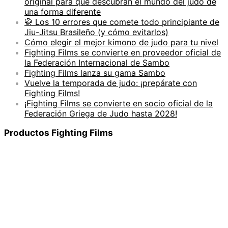
original para que descubran el mundo del judo de
una forma diferente
🥋 Los 10 errores que comete todo principiante de
Jiu-Jitsu Brasileño (y cómo evitarlos)
Cómo elegir el mejor kimono de judo para tu nivel
Fighting Films se convierte en proveedor oficial de
la Federación Internacional de Sambo
Fighting Films lanza su gama Sambo
Vuelve la temporada de judo: ¡prepárate con
Fighting Films!
¡Fighting Films se convierte en socio oficial de la
Federación Griega de Judo hasta 2028!
Productos Fighting Films