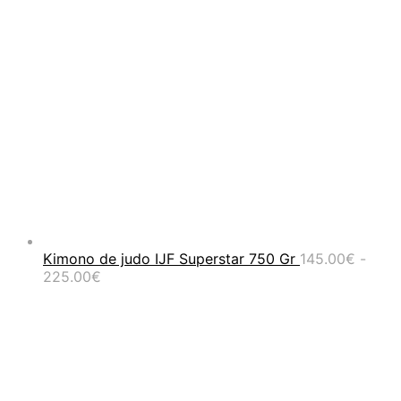
Kimono de judo IJF Superstar 750 Gr
145.00
€
-
Rango
225.00
€
de
precios:
desde
145.00€
hasta
225.00€