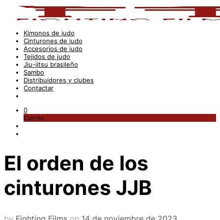
Kimonos de judo
Cinturones de judo
Accesorios de judo
Tejidos de judo
Jiu-jitsu brasileño
Sambo
Distribuidores y clubes
Contactar
0
Carrito
El orden de los
cinturones JJB
by
Fighting Films
on
14 de noviembre de 2023