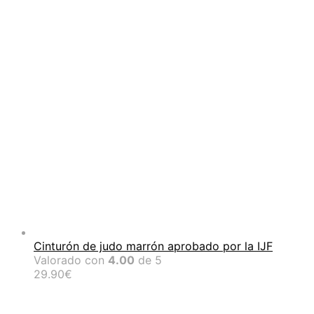
90.00€
Cinturón de judo marrón aprobado por la IJF
Valorado con
4.00
de 5
29.90
€