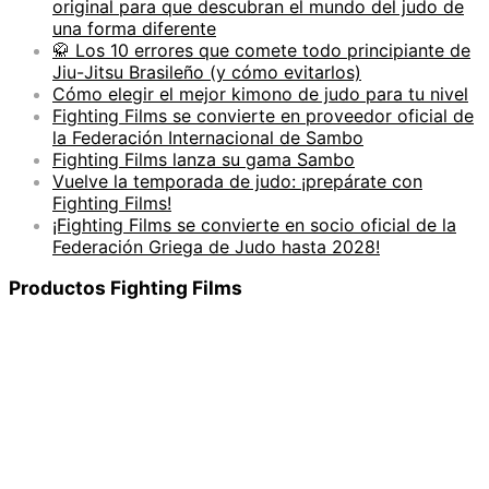
original para que descubran el mundo del judo de
una forma diferente
🥋 Los 10 errores que comete todo principiante de
Jiu-Jitsu Brasileño (y cómo evitarlos)
Cómo elegir el mejor kimono de judo para tu nivel
Fighting Films se convierte en proveedor oficial de
la Federación Internacional de Sambo
Fighting Films lanza su gama Sambo
Vuelve la temporada de judo: ¡prepárate con
Fighting Films!
¡Fighting Films se convierte en socio oficial de la
Federación Griega de Judo hasta 2028!
Productos Fighting Films