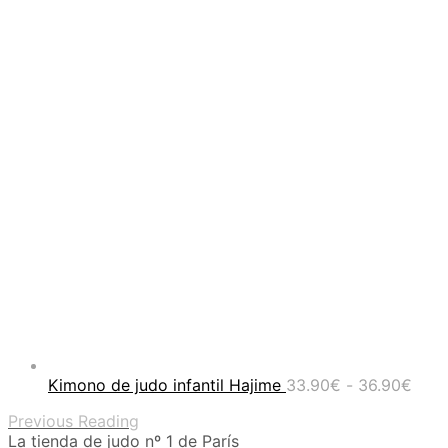
Ran
Kimono de judo infantil Hajime
33.90
€
-
36.90
€
de
Previous Reading
prec
La tienda de judo nº 1 de París
desd