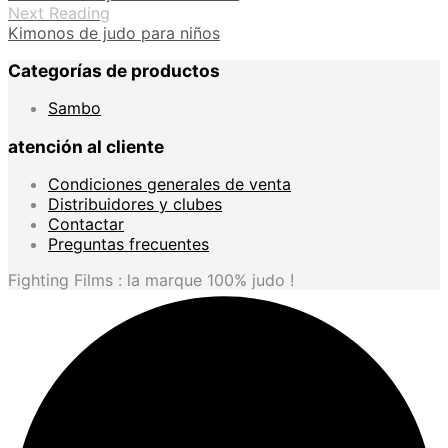
Next Reading
33.9
Kimonos de judo para niños
hast
36.9
Categorías de productos
Sambo
atención al cliente
Condiciones generales de venta
Distribuidores y clubes
Contactar
Preguntas frecuentes
Fighting Films : la marque 100% judo !