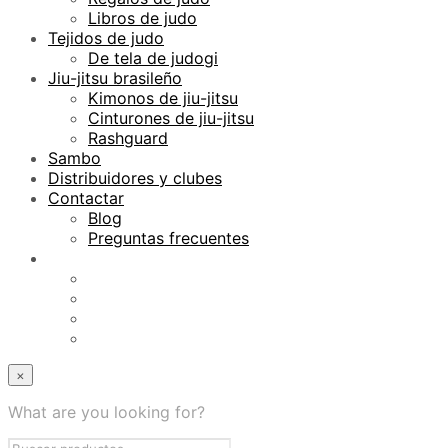
Libros de judo
Tejidos de judo
De tela de judogi
Jiu-jitsu brasileño
Kimonos de jiu-jitsu
Cinturones de jiu-jitsu
Rashguard
Sambo
Distribuidores y clubes
Contactar
Blog
Preguntas frecuentes
×
What are you looking for?