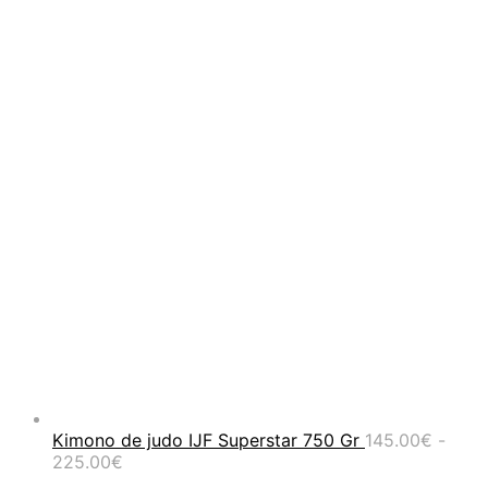
Kimono de judo IJF Superstar 750 Gr
145.00
€
-
Rango
225.00
€
de