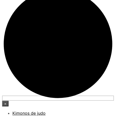
×
Kimonos de judo