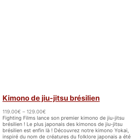
Kimono de jiu-jitsu brésilien
R
119.00
€
–
129.00
€
a
Fighting Films lance son premier kimono de jiu-jitsu
n
brésilien ! Le plus japonais des kimonos de jiu-jitsu
g
brésilien est enfin là ! Découvrez notre kimono Yokai,
o
inspiré du nom de créatures du folklore japonais a été