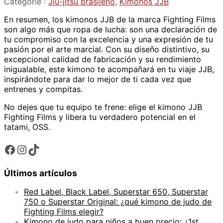
Catégorie :
Jiu-jitsu brasileño
, 
Kimonos JJB
m
En resumen, los kimonos JJB de la marca Fighting Films
o
son algo más que ropa de lucha: son una declaración de
n
tu compromiso con la excelencia y una expresión de tu
o
pasión por el arte marcial. Con su diseño distintivo, su
d
excepcional calidad de fabricación y su rendimiento
e
inigualable, este kimono te acompañará en tu viaje JJB,
J
inspirándote para dar lo mejor de ti cada vez que
J
entrenes y compitas.
B
A
No dejes que tu equipo te frene: elige el kimono JJB
l
Fighting Films y libera tu verdadero potencial en el
b
tatami, OSS.
a
t
Facebook
Instagram
TikTok
o
r
c
Últimos artículos
a
n
Red Label, Black Label, Superstar 650, Superstar
t
750 o Superstar Original: ¿qué kimono de judo de
i
Fighting Films elegir?
d
Kimono de judo para niños a buen precio: ¿1st