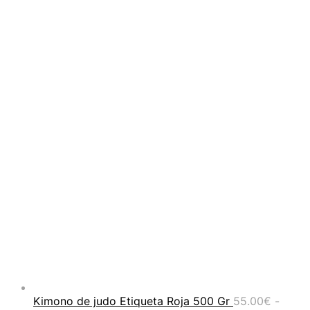
precios:
desde
145.00€
hasta
225.00€
Kimono de judo Etiqueta Roja 500 Gr
55.00
€
-