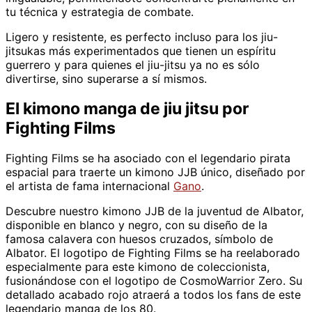
i
tu técnica y estrategia de combate.
t
s
Ligero y resistente, es perfecto incluso para los jiu-
u
jitsukas más experimentados que tienen un espíritu
b
guerrero y para quienes el jiu-jitsu ya no es sólo
r
divertirse, sino superarse a sí mismos.
é
s
El kimono manga de jiu jitsu por
i
Fighting Films
l
i
Fighting Films se ha asociado con el legendario pirata
e
espacial para traerte un kimono JJB único, diseñado por
n
el artista de fama internacional
Gano
.
c
a
Descubre nuestro kimono JJB de la juventud de Albator,
n
disponible en blanco y negro, con su diseño de la
t
famosa calavera con huesos cruzados, símbolo de
i
Albator. El logotipo de Fighting Films se ha reelaborado
d
especialmente para este kimono de coleccionista,
a
fusionándose con el logotipo de CosmoWarrior Zero. Su
d
detallado acabado rojo atraerá a todos los fans de este
legendario manga de los 80.