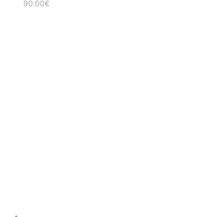
Rango
90.00
€
de
precios:
desde
55.00€
hasta
90.00€