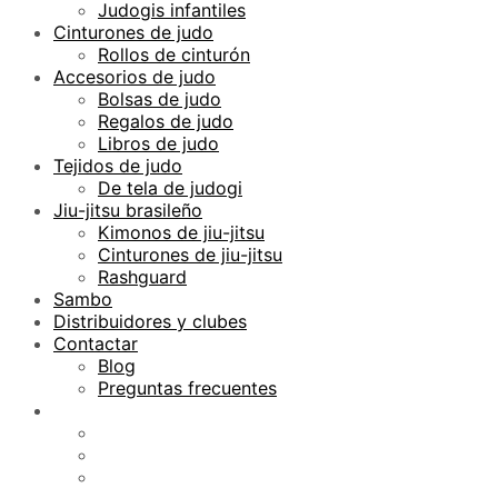
Judogis infantiles
Cinturones de judo
Rollos de cinturón
Accesorios de judo
Bolsas de judo
Regalos de judo
Libros de judo
Tejidos de judo
De tela de judogi
Jiu-jitsu brasileño
Kimonos de jiu-jitsu
Cinturones de jiu-jitsu
Rashguard
Sambo
Distribuidores y clubes
Contactar
Blog
Preguntas frecuentes