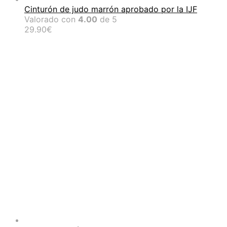
Cinturón de judo marrón aprobado por la IJF
Valorado con
4.00
de 5
29.90
€