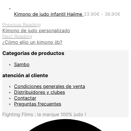
Ran
Kimono de judo infantil Hajime
33.90
€
-
36.90
€
de
Previous Reading
prec
Kimono de judo personalizado
desd
Next Reading
33.9
¿Cómo elijo un kimono jjb?
hast
36.9
Categorías de productos
Sambo
atención al cliente
Condiciones generales de venta
Distribuidores y clubes
Contactar
Preguntas frecuentes
Fighting Films : la marque 100% judo !