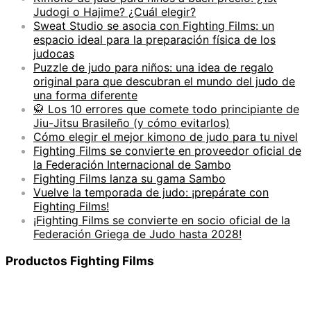
a
Judogi o Hajime? ¿Cuál elegir?
d
Sweat Studio se asocia con Fighting Films: un
espacio ideal para la preparación física de los
judocas
Puzzle de judo para niños: una idea de regalo
original para que descubran el mundo del judo de
una forma diferente
🥋 Los 10 errores que comete todo principiante de
Jiu-Jitsu Brasileño (y cómo evitarlos)
Cómo elegir el mejor kimono de judo para tu nivel
Fighting Films se convierte en proveedor oficial de
la Federación Internacional de Sambo
Fighting Films lanza su gama Sambo
Vuelve la temporada de judo: ¡prepárate con
Fighting Films!
¡Fighting Films se convierte en socio oficial de la
Federación Griega de Judo hasta 2028!
Productos Fighting Films