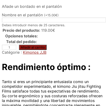
a
Añade un bordado en el pantalón
s
t
Nombre en el pantalón
(
+
15.00
€
)
a
1
Debes introducir menos de 25 caracteres.
2
Precio del producto:
119.00
€
9
Opciones totales:
.
Total del pedido:
0
K
0
Añadir al carrito
i
€
Catégorie :
Kimonos JJB
m
o
Rendimiento óptimo :
n
o
d
e
Tanto si eres un principiante entusiasta como un
j
competidor experimentado, el kimono Jiu jitsu Fighting
i
Films satisface todas tus expectativas de rendimiento.
u
Su corte ergonómico y sus costuras reforzadas ofrecen
-
la máxima movilidad y una libertad de movimientos
j
inigualable, permitiéndote concentrarte plenamente en