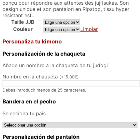
d
conçu pour répondre aux attentes des jujitsukas. Son
e
design unique et son pantalon en Ripstop, tissu hyper
p
résistant est…
r
Taille JJB
e
Couleur
Limpiar
c
i
Personaliza tu kimono
o
s
Personalización de la chaqueta
:
d
Añade un nombre a la chaqueta de tu judogi
e
Nombre en la chaqueta
(
+
15.00
€
)
s
d
e
Debes introducir menos de 25 caracteres.
1
Bandera en el pecho
1
9
Selecciona tu país
.
0
0
€
Personalización del pantalón
h