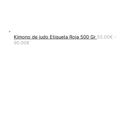
Kimono de judo Etiqueta Roja 500 Gr
55.00
€
-
Rango
90.00
€
de
precios:
desde
55.00€
hasta
90.00€