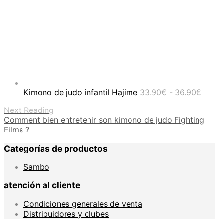
Ran
Kimono de judo infantil Hajime
33.90
€
-
36.90
€
de
Next Reading
prec
Comment bien entretenir son kimono de judo Fighting
desd
Films ?
33.9
hast
Categorías de productos
36.9
Sambo
atención al cliente
Condiciones generales de venta
Distribuidores y clubes