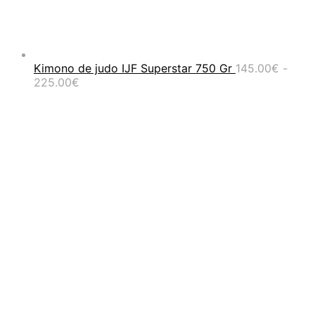
Kimono de judo IJF Superstar 750 Gr
145.00
€
-
Rango
225.00
€
de
precios:
desde
145.00€
hasta
225.00€