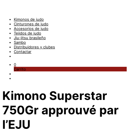
Kimonos de judo
Cinturones de judo
Accesorios de judo
Tejidos de judo
Jiu-jitsu brasileño
Sambo
Distribuidores y clubes
Contactar
0
Carrito
Kimono Superstar
750Gr approuvé par
l’EJU