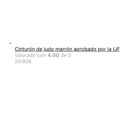
Cinturón de judo marrón aprobado por la IJF
Valorado con
4.00
de 5
29.90
€