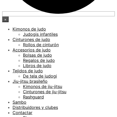
×
Kimonos de judo
Judogis infantiles
Cinturones de judo
Rollos de cinturón
Accesorios de judo
Bolsas de judo
Regalos de judo
Libros de judo
Tejidos de judo
De tela de judogi
Jiu-jitsu brasileño
Kimonos de jiu-jitsu
Cinturones de jiu-jitsu
Rashguard
Sambo
Distribuidores y clubes
Contactar