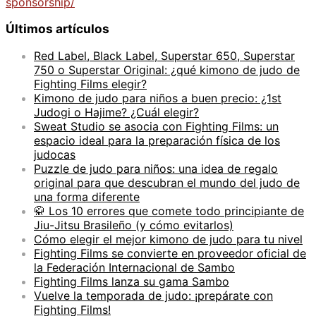
sponsorship/
Últimos artículos
Red Label, Black Label, Superstar 650, Superstar
750 o Superstar Original: ¿qué kimono de judo de
Fighting Films elegir?
Kimono de judo para niños a buen precio: ¿1st
Judogi o Hajime? ¿Cuál elegir?
Sweat Studio se asocia con Fighting Films: un
espacio ideal para la preparación física de los
judocas
Puzzle de judo para niños: una idea de regalo
original para que descubran el mundo del judo de
una forma diferente
🥋 Los 10 errores que comete todo principiante de
Jiu-Jitsu Brasileño (y cómo evitarlos)
Cómo elegir el mejor kimono de judo para tu nivel
Fighting Films se convierte en proveedor oficial de
la Federación Internacional de Sambo
Fighting Films lanza su gama Sambo
Vuelve la temporada de judo: ¡prepárate con
Fighting Films!