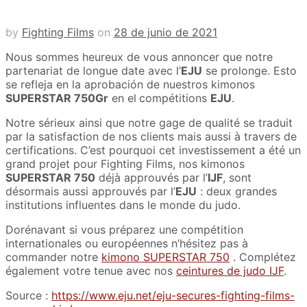
by
Fighting Films
on
28 de junio de 2021
Nous sommes heureux de vous annoncer que notre
partenariat de longue date avec l’
EJU
se prolonge. Esto
se refleja en la aprobación de nuestros kimonos
SUPERSTAR 750Gr
en el
compétitions
EJU
.
Notre sérieux ainsi que notre gage de qualité se traduit
par la satisfaction de nos clients mais aussi à travers de
certifications. C’est pourquoi cet investissement a été un
grand projet pour Fighting Films, nos kimonos
SUPERSTAR 750
déjà approuvés par l’
IJF
, sont
désormais aussi approuvés par l’
EJU
: deux grandes
institutions influentes dans le monde du judo.
Dorénavant si vous préparez une compétition
internationales ou européennes n’hésitez pas à
commander notre
kimono SUPERSTAR 750
. Complétez
également votre tenue avec nos
ceintures de judo IJF
.
Source :
https://www.eju.net/eju-secures-fighting-films-